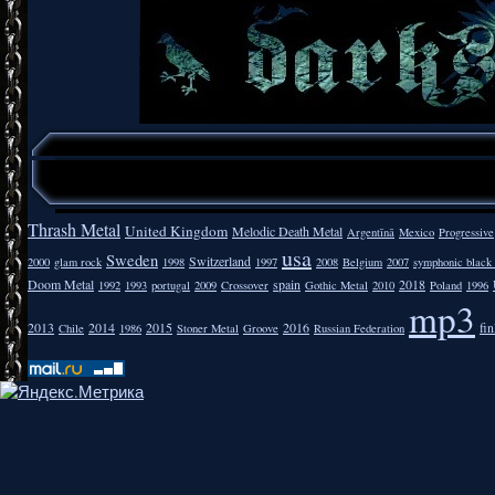
Thrash Metal
United Kingdom
Melodic Death Metal
Argentīnā
Mexico
Progressive
usa
Sweden
Switzerland
2000
glam rock
1998
1997
2008
Belgium
2007
symphonic black
Doom Metal
spain
2018
1992
1993
portugal
2009
Crossover
Gothic Metal
2010
Poland
1996
mp3
2013
2014
2015
2016
fi
Chile
1986
Stoner Metal
Groove
Russian Federation