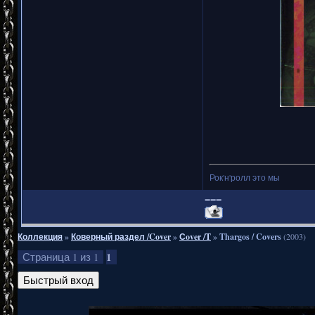
Рок'н'ролл это мы
===
Коллекция
»
Коверный раздел /Cover
»
Сover /T
»
Thargos / Covers
(2003)
1
Страница
1
из
1