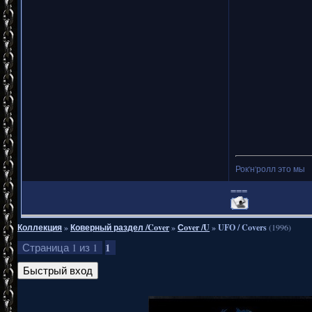
Рок'н'ролл это мы
===
Коллекция
»
Коверный раздел /Cover
»
Сover /U
»
UFO / Covers
(1996)
1
Страница
1
из
1