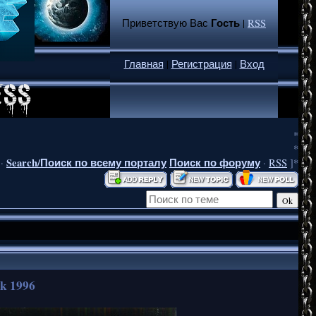
Гость
Приветствую Вас
|
RSS
Главная
|
Регистрация
|
Вход
*
*
Search/Поиск по всему порталу
Поиск по форуму
·
·
RSS
]*
k 1996