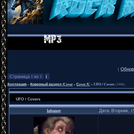
[
Обнов
1
Страница
1
из
1
Коллекция
»
Коверный раздел /Cover
»
Сover /U
»
UFO / Covers
(1996)
UFO / Covers
labanov
Дата: Вторник, 15