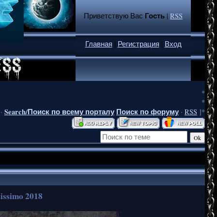
Гость
Приветствую Вас
|
RSS
Главная
|
Регистрация
|
Вход
*
*
Search/Поиск по всему порталу
Поиск по форуму
·
·
RSS
]*
nissimo 2018