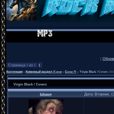
[
Обнов
1
Страница
1
из
1
Коллекция
»
Коверный раздел /Cover
»
Сover /V
»
Virgin Black / Covers
(201
Virgin Black / Covers
labanov
Дата: Вторник, 12