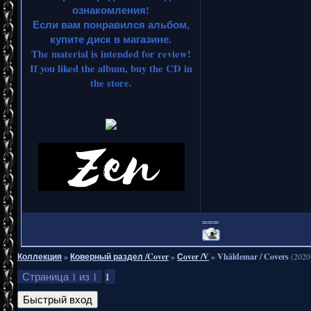
ознакомления!
Если вам понравился альбом,
купите диск в магазине.
The material is intended for review!
If you liked the album, buy the CD in
the store.
===
Коллекция
»
Коверный раздел /Cover
»
Сover /V
»
Vhäldemar / Covers
(2020
1
Страница
1
из
1