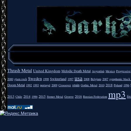
Thrash Metal
United Kingdom
Melodic Death Metal
Argentīnā
Mexico
Progressive
usa
Sweden
Switzerland
2000
glam rock
1998
1997
2008
Belgium
2007
symphonic black
Doom Metal
spain
2018
1992
1993
portugal
2009
Crossover
Gothic Metal
2010
Poland
1996
mp3
2013
2014
2015
2016
fi
Chile
1986
Stoner Metal
Groove
Russian Federation