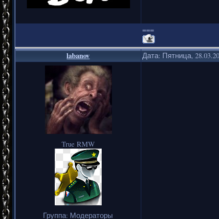
===
labanov
Дата: Пятница, 28.03.2
True RMW
Группа: Модераторы