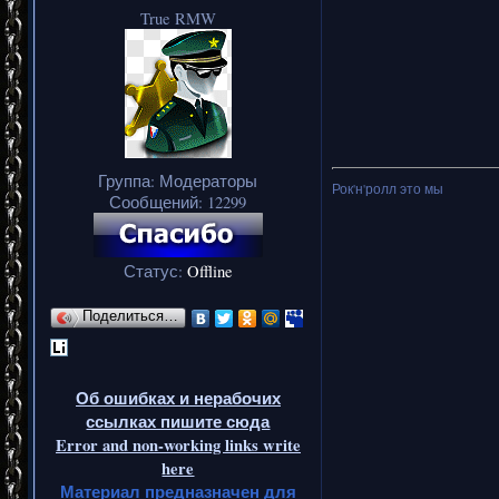
True RMW
Группа: Модераторы
Рок'н'ролл это мы
Сообщений:
12299
Статус:
Offline
Поделиться…
Об ошибках и нерабочих
ссылках пишите сюда
Error and non-working links write
here
Материал предназначен для