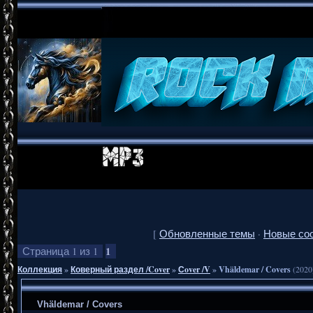
[
Обновленные темы
·
Новые со
1
Страница
1
из
1
Коллекция
»
Коверный раздел /Cover
»
Сover /V
»
Vhäldemar / Covers
(2020
Vhäldemar / Covers