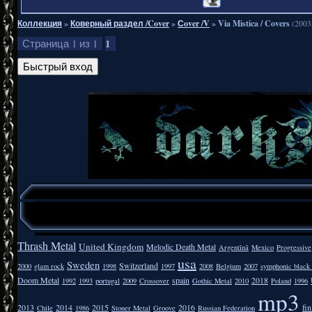
Коллекция
»
Коверный раздел /Cover
»
Сover /V
»
Via Mistica / Covers
(2003
1
Страница
1
из
1
Thrash Metal
United Kingdom
Melodic Death Metal
Argentīnā
Mexico
Progressive
usa
Sweden
Switzerland
2000
glam rock
1998
1997
2008
Belgium
2007
symphonic black
Doom Metal
spain
2018
1992
1993
portugal
2009
Crossover
Gothic Metal
2010
Poland
1996
mp3
2013
2014
2015
2016
fi
Chile
1986
Stoner Metal
Groove
Russian Federation