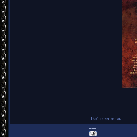
Рок'н'ролл это мы
===