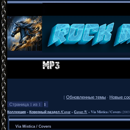
[
Обновленные темы
·
Новые со
1
Страница
1
из
1
Коллекция
»
Коверный раздел /Cover
»
Сover /V
»
Via Mistica / Covers
(2003
Via Mistica / Covers