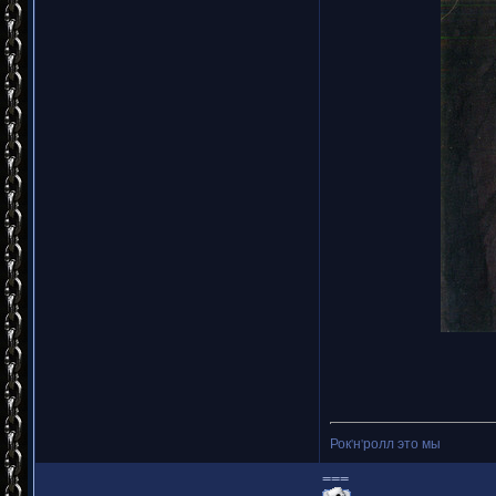
Рок'н'ролл это мы
===