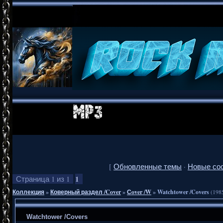
[
Обновленные темы
·
Новые со
1
Страница
1
из
1
Коллекция
»
Коверный раздел /Cover
»
Сover /W
»
Watchtower /Covers
(198
Watchtower /Covers