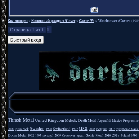
===
Коллекция
»
Коверный раздел /Cover
»
Сover /W
»
Watchtower /Covers
(198
1
Страница
1
из
1
Thrash Metal
United Kingdom
Melodic Death Metal
Argentīnā
Mexico
Progressive
usa
Sweden
Switzerland
2000
glam rock
1998
1997
2008
Belgium
2007
symphonic black
Doom Metal
spain
2018
1992
1993
portugal
2009
Crossover
Gothic Metal
2010
Poland
1996