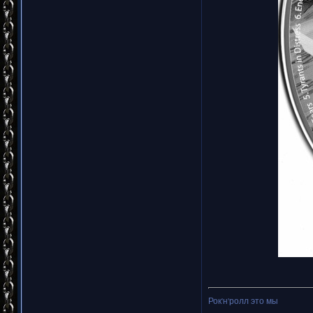
Рок'н'ролл это мы