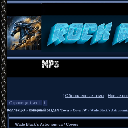
[
Обновленные темы
·
Новые со
1
Страница
1
из
1
Коллекция
»
Коверный раздел /Cover
»
Сover /W
»
Wade Black`s Astronomic
Wade Black`s Astronomica / Covers