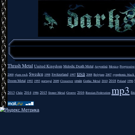
Thrash Metal
United Kingdom
Melodic Death Metal
Argentīnā
Mexico
Progressive
usa
Sweden
Switzerland
2000
glam rock
1998
1997
2008
Belgium
2007
symphonic black
Doom Metal
spain
2018
1992
1993
portugal
2009
Crossover
Gothic Metal
2010
Poland
1996
mp3
2013
2014
2015
2016
fi
Chile
1986
Stoner Metal
Groove
Russian Federation