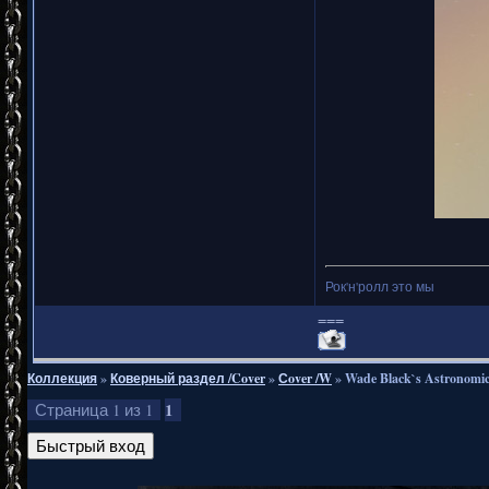
Рок'н'ролл это мы
===
Коллекция
»
Коверный раздел /Cover
»
Сover /W
»
Wade Black`s Astronomic
1
Страница
1
из
1