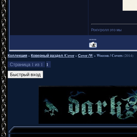
Рок'н'ролл это мы
===
Коллекция
»
Коверный раздел /Cover
»
Сover /W
»
Woccon / Covers
(2014)
1
Страница
1
из
1