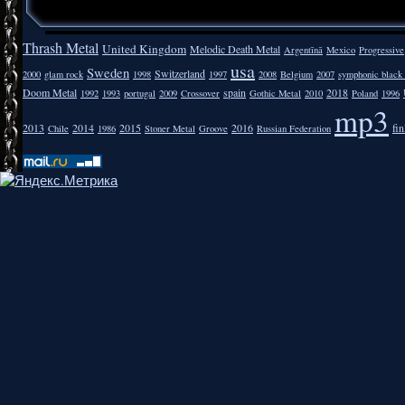
Thrash Metal
United Kingdom
Melodic Death Metal
Argentīnā
Mexico
Progressive
usa
Sweden
Switzerland
2000
glam rock
1998
1997
2008
Belgium
2007
symphonic black
Doom Metal
spain
2018
1992
1993
portugal
2009
Crossover
Gothic Metal
2010
Poland
1996
mp3
2013
2014
2015
2016
fi
Chile
1986
Stoner Metal
Groove
Russian Federation