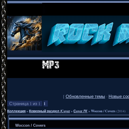
[
Обновленные темы
·
Новые со
1
Страница
1
из
1
Коллекция
»
Коверный раздел /Cover
»
Сover /W
»
Woccon / Covers
(2014)
Woccon / Covers