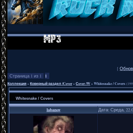
[
Обнов
1
Страница
1
из
1
Коллекция
»
Коверный раздел /Cover
»
Сover /W
»
Whitesnake / Covers
(199
Whitesnake / Covers
labanov
Дата: Среда, 22.