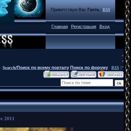
Гость
Приветствую Вас
|
RSS
Главная
|
Регистрация
|
Вход
*
*
Search/Поиск по всему порталу
Поиск по форуму
·
·
RSS
]*
e 2011