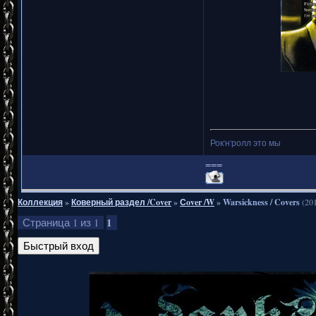
Рок'н'ролл это мы
===
Коллекция
»
Коверный раздел /Cover
»
Сover /W
»
Warsickness / Covers
(20
1
Страница
1
из
1