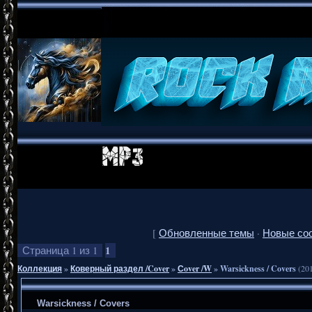
[
Обновленные темы
·
Новые со
1
Страница
1
из
1
Коллекция
»
Коверный раздел /Cover
»
Сover /W
»
Warsickness / Covers
(20
Warsickness / Covers