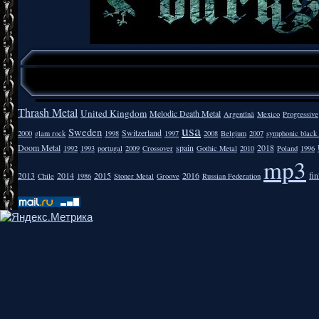
Thrash Metal
United Kingdom
Melodic Death Metal
Argentīnā
Mexico
Progressive
usa
Sweden
Switzerland
2000
glam rock
1998
1997
2008
Belgium
2007
symphonic black
Doom Metal
spain
2018
1992
1993
portugal
2009
Crossover
Gothic Metal
2010
Poland
1996
mp3
2013
2014
2015
2016
fi
Chile
1986
Stoner Metal
Groove
Russian Federation