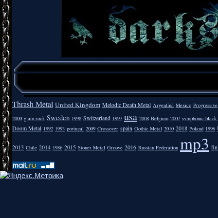
Thrash Metal
United Kingdom
Melodic Death Metal
Argentīnā
Mexico
Progressive
usa
Sweden
Switzerland
2000
glam rock
1998
1997
2008
Belgium
2007
symphonic black
Doom Metal
spain
2018
1992
1993
portugal
2009
Crossover
Gothic Metal
2010
Poland
1996
mp3
2013
2014
2015
2016
fi
Chile
1986
Stoner Metal
Groove
Russian Federation