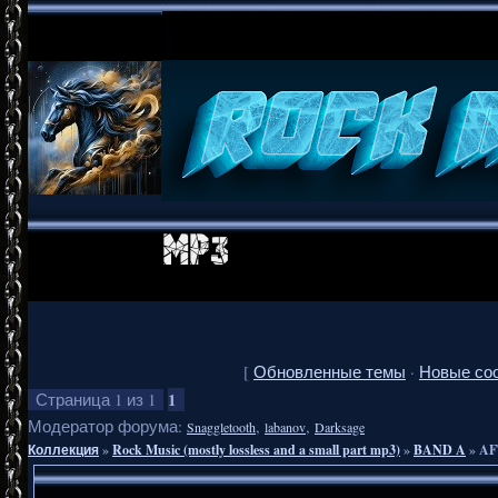
[
Обновленные темы
·
Новые со
1
Страница
1
из
1
Модератор форума:
,
,
Snaggletooth
labanov
Darksage
Коллекция
»
Rock Music (mostly lossless and a small part mp3)
»
BAND A
»
AF