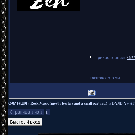
Прикрепления:
3697
Рок'н'ролл это мы
===
Коллекция
»
Rock Music (mostly lossless and a small part mp3)
»
BAND A
»
AF
1
Страница
1
из
1