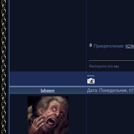
Прикрепления:
0236
Рок'н'ролл это мы
===
labanov
Дата: Понедельник, 07.