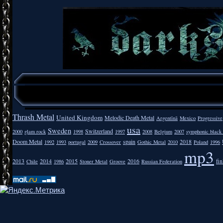
Thrash Metal
United Kingdom
Melodic Death Metal
Argentīnā
Mexico
Progressive
usa
Sweden
Switzerland
2000
glam rock
1998
1997
2008
Belgium
2007
symphonic black
Doom Metal
spain
2018
1992
1993
portugal
2009
Crossover
Gothic Metal
2010
Poland
1996
mp3
2013
2014
2015
2016
fi
Chile
1986
Stoner Metal
Groove
Russian Federation