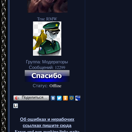
True RMW
Группа: Модераторы
Сообщений:
12299
Статус:
Offline
Поделиться…
Об ошибках и нерабочих
ссылках пишите сюда
Error and non-working links write