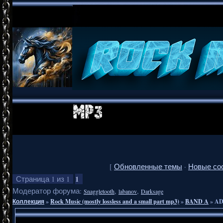
[
Обновленные темы
·
Новые со
1
Страница
1
из
1
Модератор форума:
,
,
Snaggletooth
labanov
Darksage
Коллекция
»
Rock Music (mostly lossless and a small part mp3)
»
BAND A
»
AD