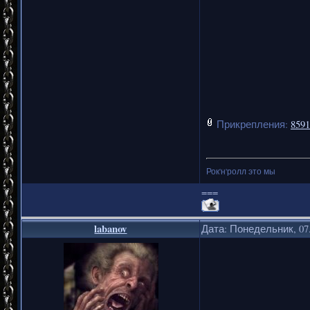
Прикрепления:
8591
Рок'н'ролл это мы
===
labanov
Дата: Понедельник, 07.