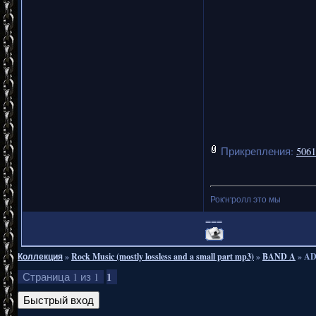
Прикрепления:
5061
Рок'н'ролл это мы
===
Коллекция
»
Rock Music (mostly lossless and a small part mp3)
»
BAND A
»
AD
1
Страница
1
из
1