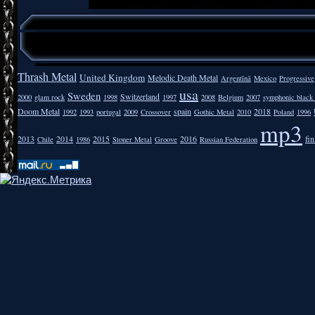
Thrash Metal
United Kingdom
Melodic Death Metal
Argentīnā
Mexico
Progressive
usa
Sweden
Switzerland
2000
glam rock
1998
1997
2008
Belgium
2007
symphonic black
Doom Metal
spain
2018
1992
1993
portugal
2009
Crossover
Gothic Metal
2010
Poland
1996
mp3
2013
2014
2015
2016
fi
Chile
1986
Stoner Metal
Groove
Russian Federation