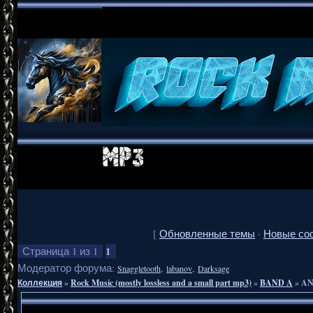
[
Обновленные темы
·
Новые со
1
Страница
1
из
1
Модератор форума:
,
,
Snaggletooth
labanov
Darksage
Коллекция
»
Rock Music (mostly lossless and a small part mp3)
»
BAND A
»
AN