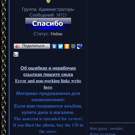
Группа: Администраторы
Сообщений:
38723
Статус:
Online
Поделиться…
Об ошибках и нерабочих
ссылках пишите сюда
Error and non-working links write
here
Материал предназначен для
ознакомления!
Если вам понравился альбом,
купите диск в магазине.
The material is intended for review!
If you liked the album, buy the CD in
Моя душа - онлайн..
the store.
Я где-то рядом,