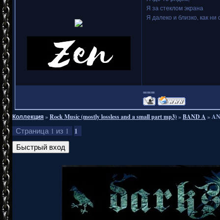
Я за стеклом экрана
Я далеко и близко, как ни 
===
Коллекция
»
Rock Music (mostly lossless and a small part mp3)
»
BAND A
»
AN
1
Страница
1
из
1