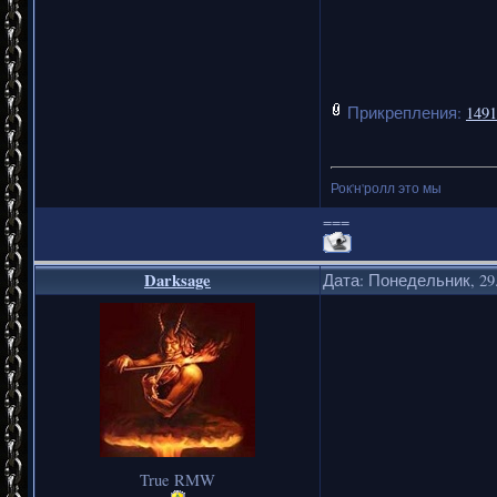
Прикрепления:
1491
Рок'н'ролл это мы
===
Darksage
Дата: Понедельник, 29.
True RMW