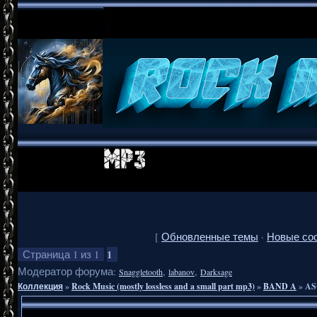
[
Обновленные темы
·
Новые со
1
Страница
1
из
1
Модератор форума:
,
,
Snaggletooth
labanov
Darksage
Коллекция
»
Rock Music (mostly lossless and a small part mp3)
»
BAND A
»
AS