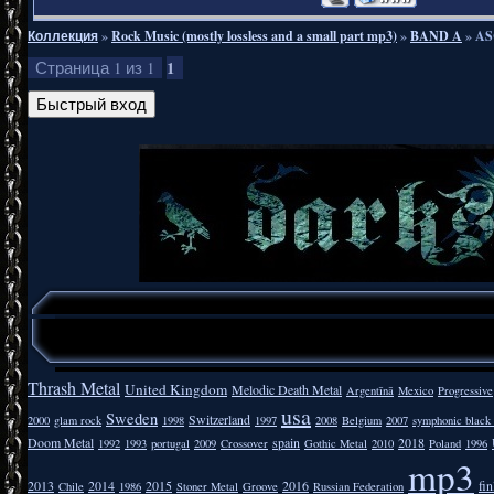
Коллекция
»
Rock Music (mostly lossless and a small part mp3)
»
BAND A
»
AS
1
Страница
1
из
1
Thrash Metal
United Kingdom
Melodic Death Metal
Argentīnā
Mexico
Progressive
usa
Sweden
Switzerland
2000
glam rock
1998
1997
2008
Belgium
2007
symphonic black
Doom Metal
spain
2018
1992
1993
portugal
2009
Crossover
Gothic Metal
2010
Poland
1996
mp3
2013
2014
2015
2016
fi
Chile
1986
Stoner Metal
Groove
Russian Federation