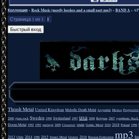
Коллекция
»
Rock Music (mostly lossless and a small part mp3)
»
BAND A
»
AP
1
Страница
1
из
1
Thrash Metal
United Kingdom
Melodic Death Metal
Argentīnā
Mexico
Progressive
usa
Sweden
Switzerland
2000
glam rock
1998
1997
2008
Belgium
2007
symphonic black
Doom Metal
spain
2018
1992
1993
portugal
2009
Crossover
Gothic Metal
2010
Poland
1996
mp3
2013
2014
2015
2016
fi
Chile
1986
Stoner Metal
Groove
Russian Federation