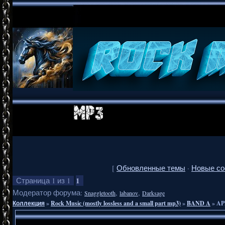
[
Обновленные темы
·
Новые с
1
Страница
1
из
1
Модератор форума:
,
,
Snaggletooth
labanov
Darksage
Коллекция
»
Rock Music (mostly lossless and a small part mp3)
»
BAND A
»
AP