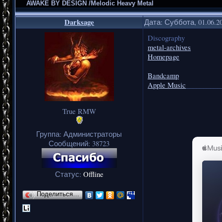
AWAKE BY DESIGN /Melodic Heavy Metal
Darksage
Дата: Суббота, 01.06.2
Discography
metal-archives
Homepage
Bandcamp
Apple Music
__________
True RMW
Группа: Администраторы
Сообщений:
38723
Статус:
Offline
Поделиться…