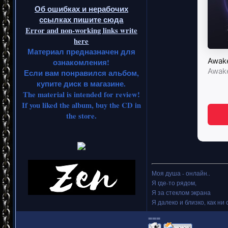
Об ошибках и нерабочих
ссылках пишите сюда
Error and non-working links write
here
Материал предназначен для
ознакомления!
Если вам понравился альбом,
купите диск в магазине.
The material is intended for review!
If you liked the album, buy the CD in
the store.
Моя душа - онлайн..
Я где-то рядом,
Я за стеклом экрана
Я далеко и близко, как ни 
===