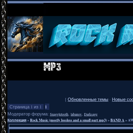
[
Обновленные темы
·
Новые со
1
Страница
1
из
1
Модератор форума:
,
,
Snaggletooth
labanov
Darksage
Коллекция
»
Rock Music (mostly lossless and a small part mp3)
»
BAND A
»
AW