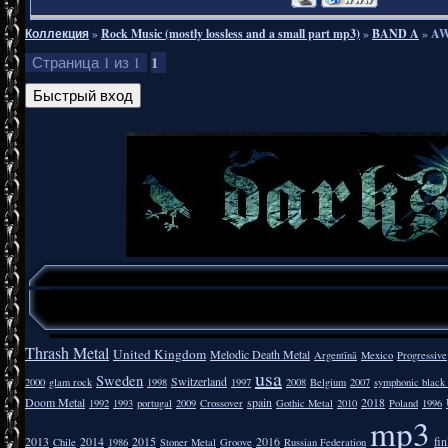
Коллекция
»
Rock Music (mostly lossless and a small part mp3)
»
BAND A
»
AW
1
Страница
1
из
1
Thrash Metal
United Kingdom
Melodic Death Metal
Argentīnā
Mexico
Progressive
usa
Sweden
Switzerland
2000
glam rock
1998
1997
2008
Belgium
2007
symphonic black
Doom Metal
spain
2018
1992
1993
portugal
2009
Crossover
Gothic Metal
2010
Poland
1996
mp3
2013
2014
2015
2016
fi
Chile
1986
Stoner Metal
Groove
Russian Federation