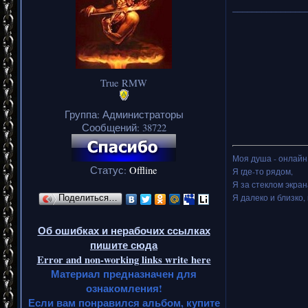
_______________
True RMW
Группа: Администраторы
Сообщений:
38722
Моя душа - онлайн.
Статус:
Offline
Я где-то рядом,
Я за стеклом экран
Я далеко и близко, 
Поделиться…
Об ошибках и нерабочих ссылках
пишите сюда
Error and non-working links write here
Материал предназначен для
ознакомления!
Если вам понравился альбом, купите