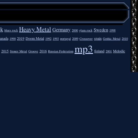
Heavy Metal
ck
Germany
Sweden
blues rock
2000
glam rock
1998
anada
2019
Doom Metal
spain
1990
1992
1993
portugal
2009
Crossover
Gothic Metal
2010
mp3
2015
2016
finland
Melodic
Stoner Metal
Groove
Russian Federation
2001