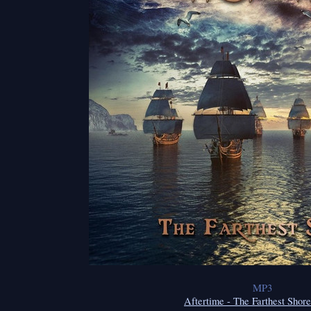
MP3
Aftertime - The Farthest Shore