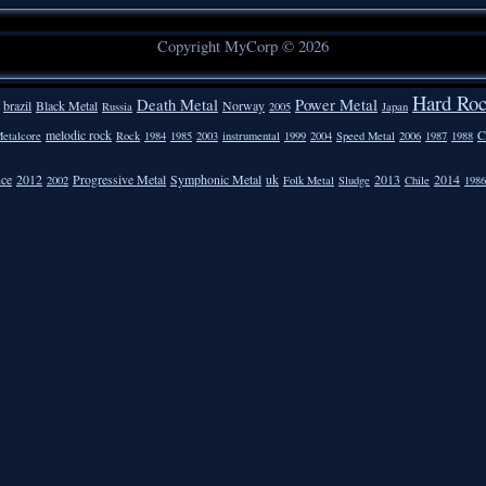
Copyright MyCorp © 2026
Hard Ro
Death Metal
Power Metal
brazil
Black Metal
Norway
Russia
2005
Japan
melodic rock
C
etalcore
Rock
1984
1985
2003
instrumental
1999
2004
Speed Metal
2006
1987
1988
nce
2012
Progressive Metal
Symphonic Metal
uk
2013
2014
2002
Folk Metal
Sludge
Chile
1986