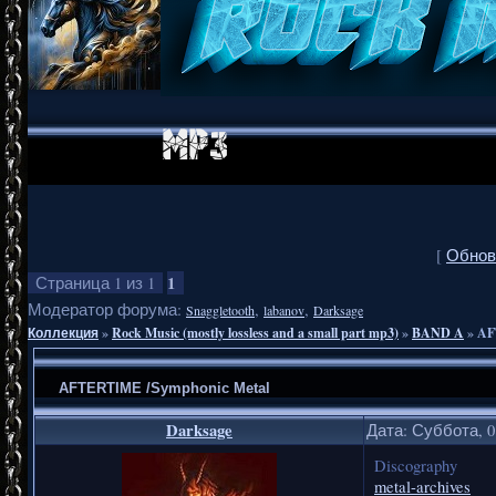
[
Обнов
1
Страница
1
из
1
Модератор форума:
,
,
Snaggletooth
labanov
Darksage
Коллекция
»
Rock Music (mostly lossless and a small part mp3)
»
BAND A
»
AF
AFTERTIME /Symphonic Metal
Darksage
Дата: Суббота, 0
Discography
metal-archives