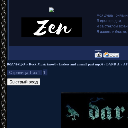
Моя душа - онлайн.
Я где-то рядом,
Я за стеклом экран
Я далеко и близко, 
===
Коллекция
»
Rock Music (mostly lossless and a small part mp3)
»
BAND A
»
AF
1
Страница
1
из
1