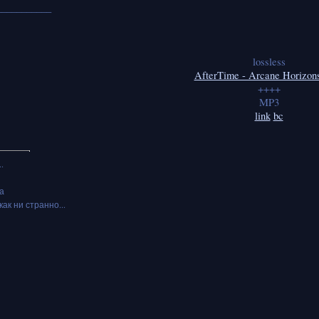
___________
lossless
AfterTime - Arcane Horizon
++++
MP3
link
bc
.
а
как ни странно...