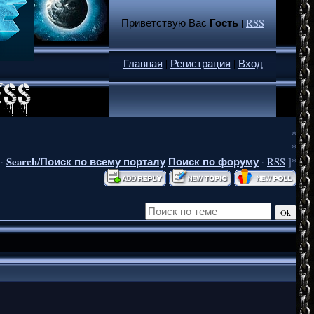
Гость
Приветствую Вас
|
RSS
Главная
|
Регистрация
|
Вход
*
*
Search/Поиск по всему порталу
Поиск по форуму
·
·
RSS
]*