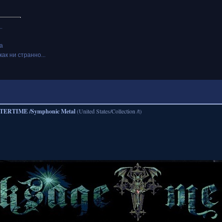
.
а
как ни странно...
TERTIME /Symphonic Metal
(United States/Collection /t)