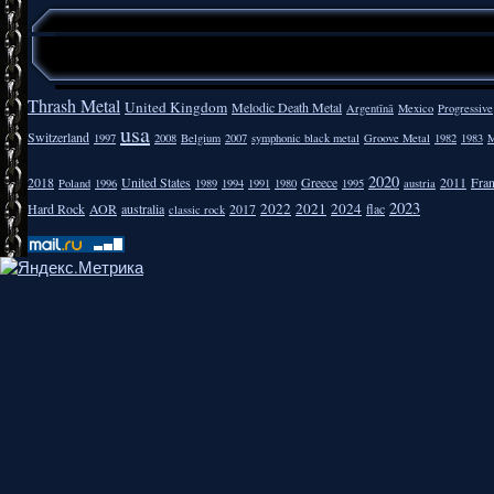
Thrash Metal
United Kingdom
Melodic Death Metal
Argentīnā
Mexico
Progressive
usa
Switzerland
1997
2008
Belgium
2007
symphonic black metal
Groove Metal
1982
1983
M
2020
2018
United States
Greece
2011
Fra
Poland
1996
1989
1994
1991
1980
1995
austria
2023
2022
2021
2024
Hard Rock
AOR
australia
2017
flac
classic rock