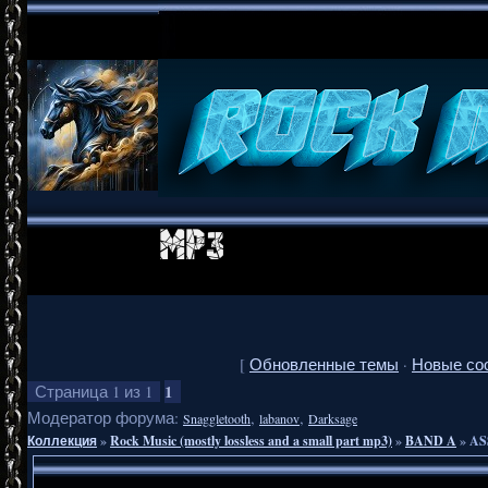
[
Обновленные темы
·
Новые со
1
Страница
1
из
1
Модератор форума:
,
,
Snaggletooth
labanov
Darksage
Коллекция
»
Rock Music (mostly lossless and a small part mp3)
»
BAND A
»
AS