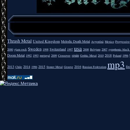
Thrash Metal
United Kingdom
Melodic Death Metal
Argentīnā
Mexico
Progressive
usa
Sweden
Switzerland
2000
glam rock
1998
1997
2008
Belgium
2007
symphonic black
Doom Metal
spain
2018
1992
1993
portugal
2009
Crossover
Gothic Metal
2010
Poland
1996
mp3
2013
2014
2015
2016
fi
Chile
1986
Stoner Metal
Groove
Russian Federation