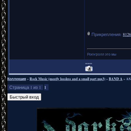
Прикрепления:
8126
Рок'н'ролл это мы
===
Коллекция
»
Rock Music (mostly lossless and a small part mp3)
»
BAND A
»
AS
1
Страница
1
из
1