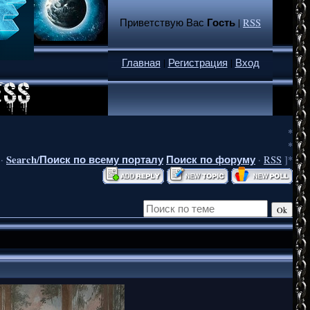
Гость
Приветствую Вас
|
RSS
Главная
|
Регистрация
|
Вход
*
*
Search/Поиск по всему порталу
Поиск по форуму
·
·
RSS
]*