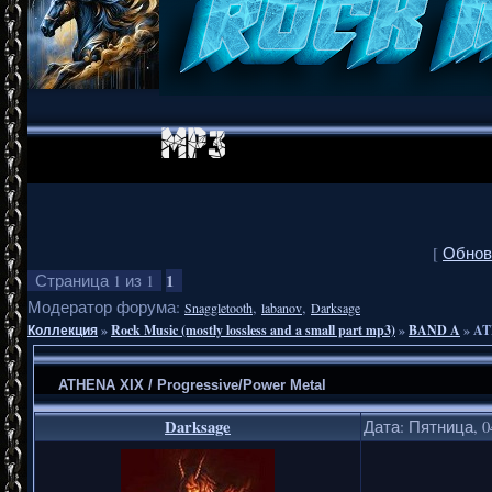
[
Обнов
1
Страница
1
из
1
Модератор форума:
,
,
Snaggletooth
labanov
Darksage
Коллекция
»
Rock Music (mostly lossless and a small part mp3)
»
BAND A
»
AT
ATHENA XIX / Progressive/Power Metal
Darksage
Дата: Пятница, 0