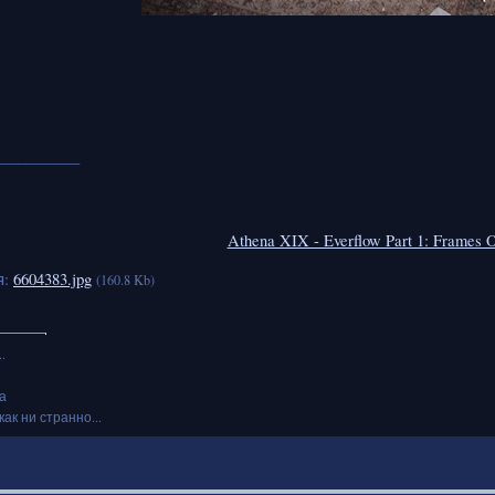
___________
Athena XIX - Everflow Part 1: Frames 
я:
6604383.jpg
(160.8 Kb)
.
а
как ни странно...