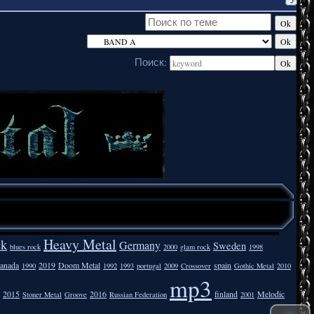
Поиск:
Heavy Metal
ck
Germany
Sweden
blues rock
2000
glam rock
1998
anada
2019
Doom Metal
spain
1990
1992
1993
portugal
2009
Crossover
Gothic Metal
2010
mp3
2015
2016
finland
Melodic
Stoner Metal
Groove
Russian Federation
2001