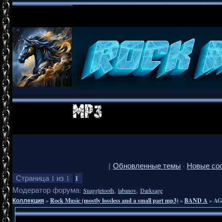
[
Обновленные темы
·
Новые со
1
Страница
1
из
1
Модератор форума:
,
,
Snaggletooth
labanov
Darksage
Коллекция
»
Rock Music (mostly lossless and a small part mp3)
»
BAND A
»
AG