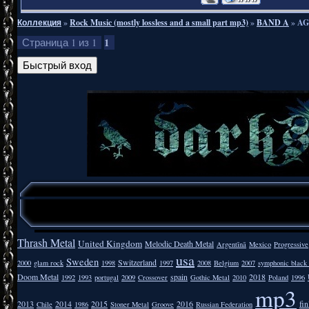
Коллекция
»
Rock Music (mostly lossless and a small part mp3)
»
BAND A
»
AG
1
Страница
1
из
1
Thrash Metal
United Kingdom
Melodic Death Metal
Argentīnā
Mexico
Progressive
usa
Sweden
Switzerland
2000
glam rock
1998
1997
2008
Belgium
2007
symphonic black
Doom Metal
spain
2018
1992
1993
portugal
2009
Crossover
Gothic Metal
2010
Poland
1996
mp3
2013
2014
2015
2016
fi
Chile
1986
Stoner Metal
Groove
Russian Federation