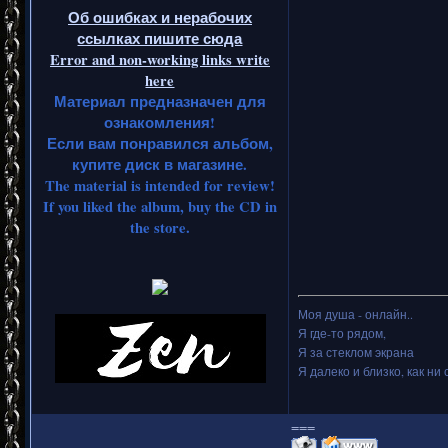
Об ошибках и нерабочих
ссылках пишите сюда
Error and non-working links write
here
Материал предназначен для
ознакомления!
Если вам понравился альбом,
купите диск в магазине.
The material is intended for review!
If you liked the album, buy the CD in
the store.
Моя душа - онлайн..
Я где-то рядом,
Я за стеклом экрана
Я далеко и близко, как ни 
===