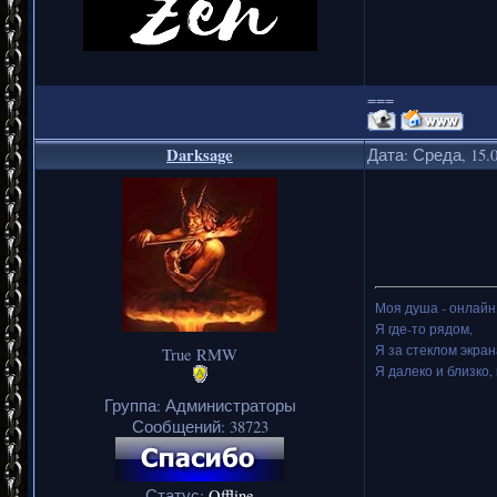
===
Darksage
Дата: Среда, 15.
Моя душа - онлайн.
Я где-то рядом,
Я за стеклом экран
True RMW
Я далеко и близко, 
Группа: Администраторы
Сообщений:
38723
Статус:
Offline