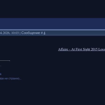
04.2026, 10:03 | Сообщение #
4
Affaire - At First Sight 2015 Lo
.
а
как ни странно...