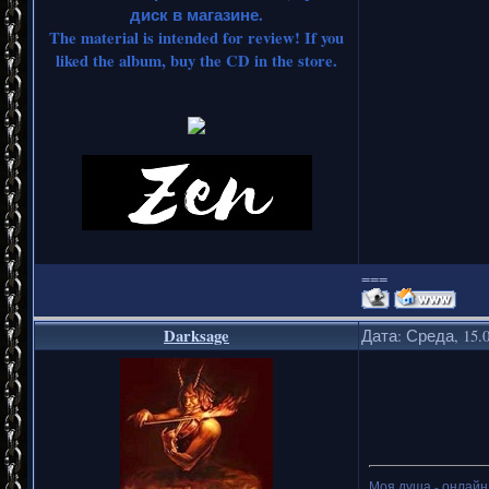
диск в магазине.
The material is intended for review! If you
liked the album, buy the CD in the store.
===
Darksage
Дата: Среда, 15.
Моя душа - онлайн.