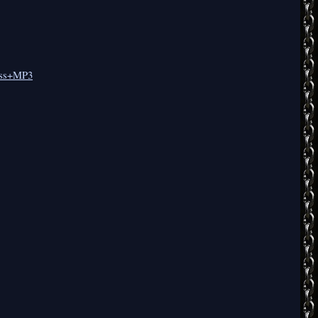
less+MP3