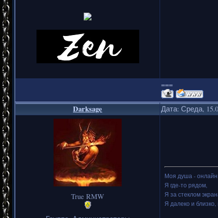
===
Darksage
Дата: Среда, 15.
Моя душа - онлайн.
Я где-то рядом,
Я за стеклом экран
True RMW
Я далеко и близко, 