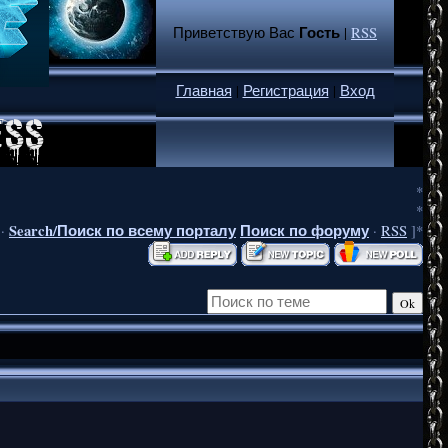
Гость
Приветствую Вас
|
RSS
Главная
|
Регистрация
|
Вход
*
*
Search/Поиск по всему порталу
Поиск по форуму
·
·
RSS
]*