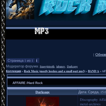
[
Обнов
1
Страница
1
из
1
Модератор форума:
,
,
Snaggletooth
labanov
Darksage
Коллекция
»
Rock Music (mostly lossless and a small part mp3)
»
BAND A
»
AF
AFFAIRE /Hard Rock
Darksage
Дата: Среда, 15.
Discography Affä
metal-archives