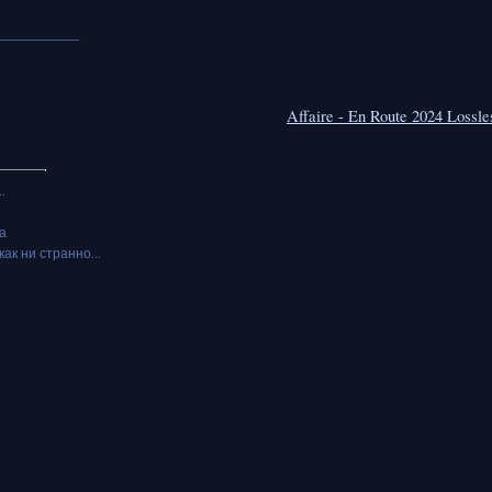
___________
Affaire - En Route 2024 Loss
.
а
как ни странно...