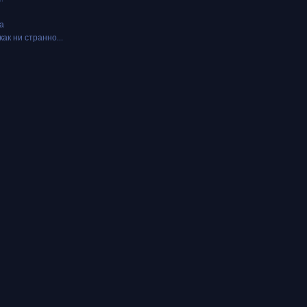
а
как ни странно...