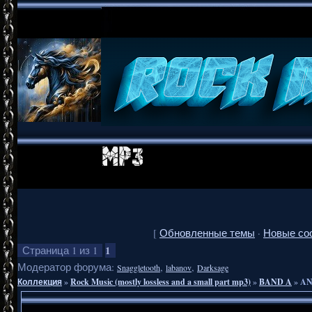
[
Обновленные темы
·
Новые со
1
Страница
1
из
1
Модератор форума:
,
,
Snaggletooth
labanov
Darksage
Коллекция
»
Rock Music (mostly lossless and a small part mp3)
»
BAND A
»
AN