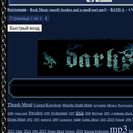
Коллекция
»
Rock Music (mostly lossless and a small part mp3)
»
BAND A
»
AN
1
Страница
1
из
1
Thrash Metal
United Kingdom
Melodic Death Metal
Argentīnā
Mexico
Progressive
usa
Sweden
Switzerland
2000
glam rock
1998
1997
2008
Belgium
2007
symphonic black
Doom Metal
spain
2018
1992
1993
portugal
2009
Crossover
Gothic Metal
2010
Poland
1996
mp3
2013
2014
2015
2016
fi
Chile
1986
Stoner Metal
Groove
Russian Federation