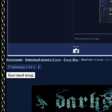
Рок'н'ролл это мы
===
Коллекция
»
Коверный раздел /Cover
»
Сover /Rus
»
Фаэтон / Covers
(2017
1
Страница
1
из
1