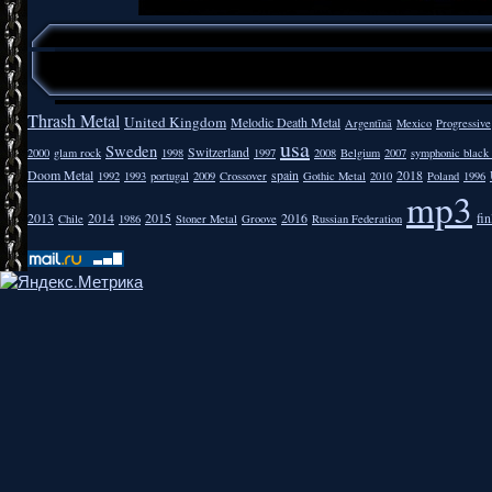
Thrash Metal
United Kingdom
Melodic Death Metal
Argentīnā
Mexico
Progressive
usa
Sweden
Switzerland
2000
glam rock
1998
1997
2008
Belgium
2007
symphonic black
Doom Metal
spain
2018
1992
1993
portugal
2009
Crossover
Gothic Metal
2010
Poland
1996
mp3
2013
2014
2015
2016
fi
Chile
1986
Stoner Metal
Groove
Russian Federation