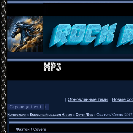
[
Обновленные темы
·
Новые со
1
Страница
1
из
1
Коллекция
»
Коверный раздел /Cover
»
Сover /Rus
»
Фаэтон / Covers
(2017
Фаэтон / Covers