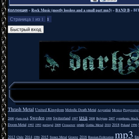
Коллекция
»
Rock Music (mostly lossless and a small part mp3)
»
BAND B
»
BI
1
Страница
1
из
1
Thrash Metal
United Kingdom
Melodic Death Metal
Argentīnā
Mexico
Progressive
usa
Sweden
Switzerland
2000
glam rock
1998
1997
2008
Belgium
2007
symphonic black
Doom Metal
spain
2018
1992
1993
portugal
2009
Crossover
Gothic Metal
2010
Poland
1996
mp3
2013
2014
2015
2016
fi
Chile
1986
Stoner Metal
Groove
Russian Federation