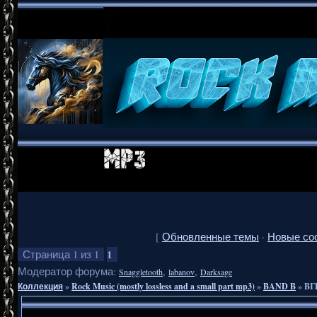
[
Обновленные темы
·
Новые со
1
Страница
1
из
1
Модератор форума:
,
,
Snaggletooth
labanov
Darksage
Коллекция
»
Rock Music (mostly lossless and a small part mp3)
»
BAND B
»
BI