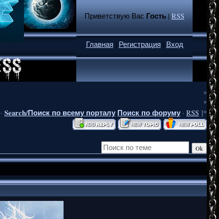
Гость
Приветствую Вас
|
RSS
Главная
|
Регистрация
|
Вход
*
*
Search/Поиск по всему порталу
Поиск по форуму
·
·
RSS
]*