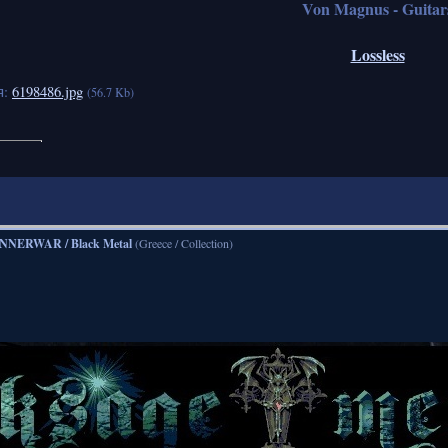
Von Magnus - Guitar
Lossless
я:
6198486.jpg
(56.7 Kb)
NNERWAR / Black Metal
(Greece / Collection)