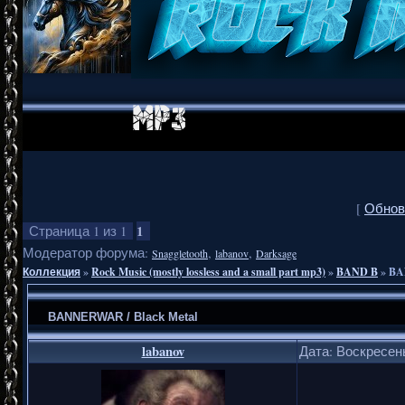
[
Обнов
1
Страница
1
из
1
Модератор форума:
,
,
Snaggletooth
labanov
Darksage
Коллекция
»
Rock Music (mostly lossless and a small part mp3)
»
BAND B
»
BA
BANNERWAR / Black Metal
labanov
Дата: Воскресень