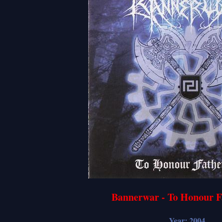
Bannerwar - To Honour F
Year: 2004