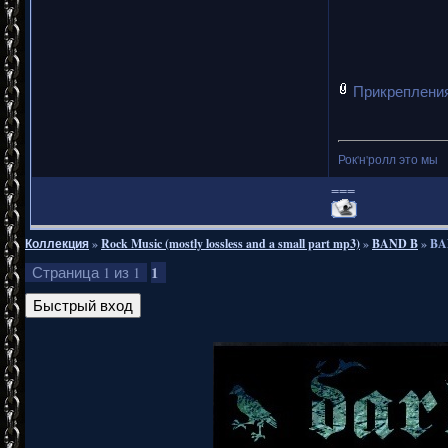
Прикреплени
Рок'н'ролл это мы
===
Коллекция
»
Rock Music (mostly lossless and a small part mp3)
»
BAND B
»
BA
1
Страница
1
из
1