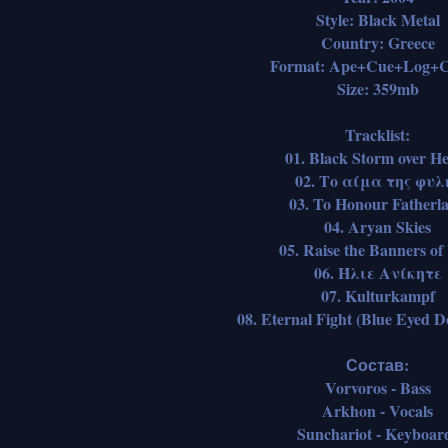
Style: Black Metal
Country: Greece
Format: Ape+Cue+Log+C
Size: 359mb
Tracklist:
01. Black Storm over He
02. Το αίμα της φυλ
03. To Honour Fatherl
04. Aryan Skies
05. Raise the Banners o
06. Ήλιε Ανίκητε
07. Kulturkampf
08. Eternal Fight (Blue Eyed De
Состав:
Vorvoros - Bass
Arkhon - Vocals
Sunchariot - Keyboar