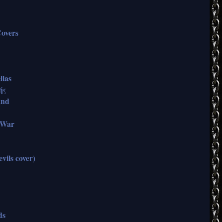
overs
llas
ής
and
f War
vils cover)
ds