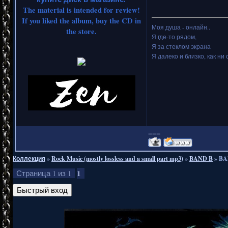
The material is intended for review!
If you liked the album, buy the CD in
Моя душа - онлайн..
the store.
Я где-то рядом,
Я за стеклом экрана
Я далеко и близко, как ни 
===
Коллекция
»
Rock Music (mostly lossless and a small part mp3)
»
BAND B
»
BAL
1
Страница
1
из
1