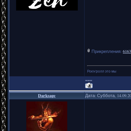
Прикрепления:
6163
Рок'н'ролл это мы
===
Darksage
Дата: Суббота, 14.09.2