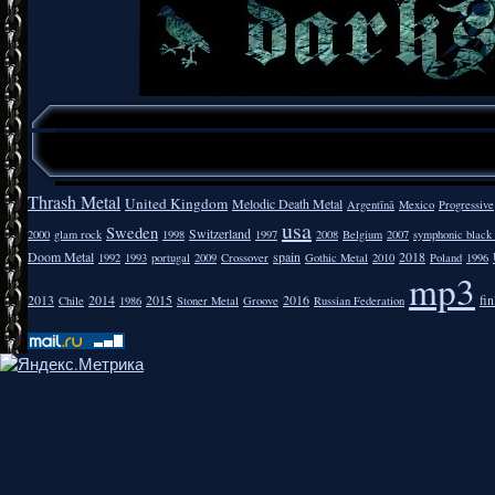
Thrash Metal
United Kingdom
Melodic Death Metal
Argentīnā
Mexico
Progressive
usa
Sweden
Switzerland
2000
glam rock
1998
1997
2008
Belgium
2007
symphonic black
Doom Metal
spain
2018
1992
1993
portugal
2009
Crossover
Gothic Metal
2010
Poland
1996
mp3
2013
2014
2015
2016
fi
Chile
1986
Stoner Metal
Groove
Russian Federation