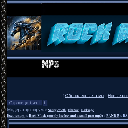
[
Обновленные темы
·
Новые со
1
Страница
1
из
1
Модератор форума:
,
,
Snaggletooth
labanov
Darksage
Коллекция
»
Rock Music (mostly lossless and a small part mp3)
»
BAND B
»
BAL