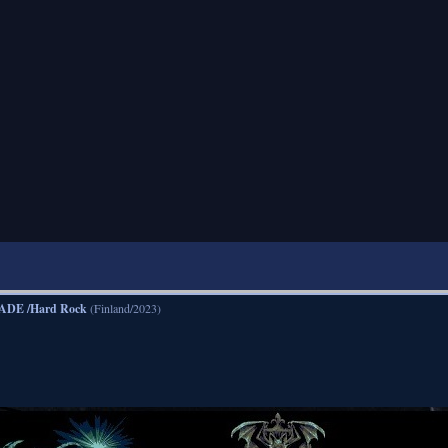
ADE /Hard Rock
(Finland/2023)