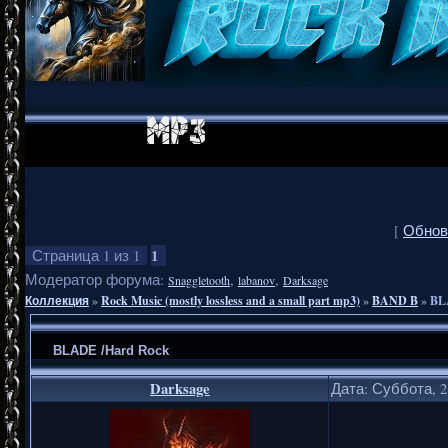
[
Обнов
1
Страница
1
из
1
Модератор форума:
,
,
Snaggletooth
labanov
Darksage
Коллекция
»
Rock Music (mostly lossless and a small part mp3)
»
BAND B
»
BL
BLADE /Hard Rock
Darksage
Дата: Суббота, 2