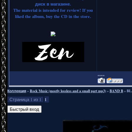
диск в магазине.
The material is intended for review! If you
liked the album, buy the CD in the store.
===
Коллекция
»
Rock Music (mostly lossless and a small part mp3)
»
BAND B
»
BL
1
Страница
1
из
1