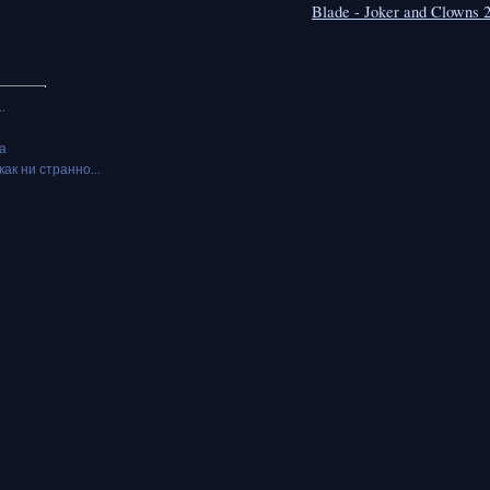
Blade - Joker and Clowns 
.
а
как ни странно...