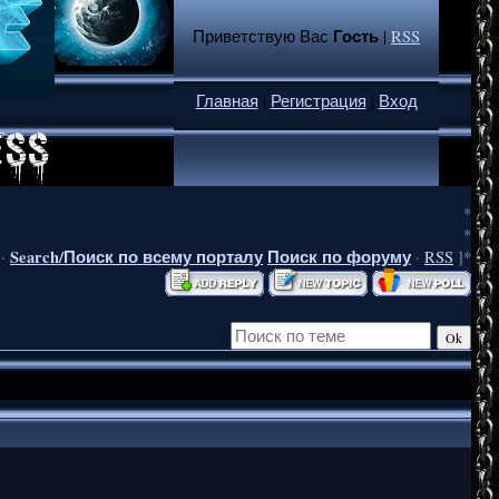
Гость
Приветствую Вас
|
RSS
Главная
|
Регистрация
|
Вход
*
*
Search/Поиск по всему порталу
Поиск по форуму
·
·
RSS
]*