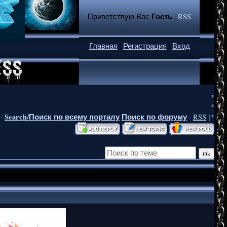
Гость
Приветствую Вас
|
RSS
Главная
|
Регистрация
|
Вход
*
*
Search/Поиск по всему порталу
Поиск по форуму
·
·
RSS
]*