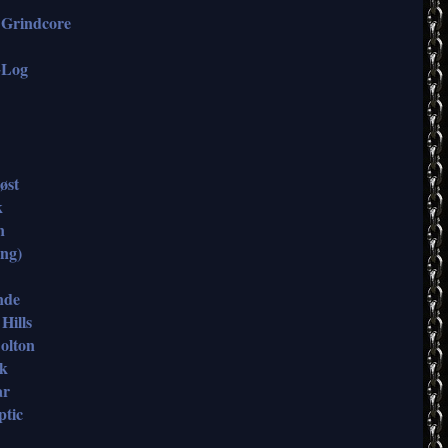
 Grindcore
+Log
øst
k
n
ong)
ende
Hills
olton
lk
ar
ptic