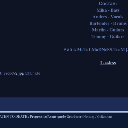
Состав:
Mika - Bass
Anders - Vocals
Bartender - Drums
Martin - Guitars
Tommy - Guitars
Рип с MeTaLMaDNeSS.TeaM [S
Lossless
я:
8763692.jpg
(213.7 Kb)
TEN TO DEATH / Progressive/Avant-garde Grindcore
(Norway / Collection)