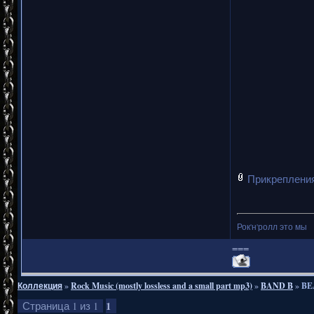
Прикреплени
Рок'н'ролл это мы
===
Коллекция
»
Rock Music (mostly lossless and a small part mp3)
»
BAND B
»
BEA
1
Страница
1
из
1