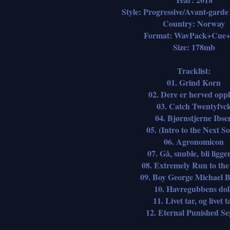
Style: Progressive/Avant-garde
Country: Norway
Format: WavPack+Cue
Size: 178mb
Tracklist:
01. Grind Korn
02. Dere er herved oppl
03. Catch Twentyfvc
04. Bjørnstjerne Ibse
05. (Intro to the Next S
06. Agronomicon
07. Gå, snuble, bli ligg
08. Extremely Run to the 
09. Boy George Michael B
10. Havregubbens do
11. Livet tar, og livet t
12. Eternal Punished Se