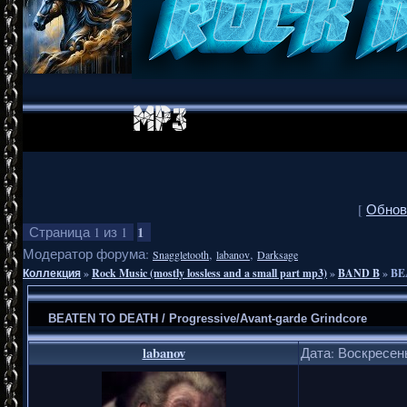
[
Обнов
1
Страница
1
из
1
Модератор форума:
,
,
Snaggletooth
labanov
Darksage
Коллекция
»
Rock Music (mostly lossless and a small part mp3)
»
BAND B
»
BEA
BEATEN TO DEATH / Progressive/Avant-garde Grindcore
labanov
Дата: Воскресень