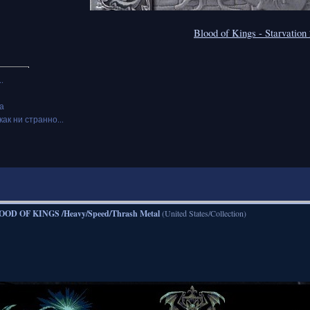
Blood of Kings - Starvation
.
а
как ни странно...
OOD OF KINGS /Heavy/Speed/Thrash Metal
(United States/Collection)