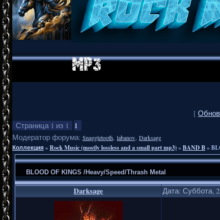
[
Обнов
1
Страница
1
из
1
Модератор форума:
,
,
Snaggletooth
labanov
Darksage
Коллекция
»
Rock Music (mostly lossless and a small part mp3)
»
BAND B
»
BL
BLOOD OF KINGS /Heavy/Speed/Thrash Metal
Darksage
Дата: Суббота, 2