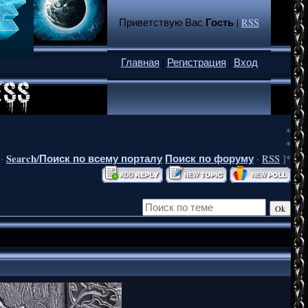
Гость
Приветствую Вас
|
RSS
Главная
|
Регистрация
|
Вход
*
*
Search/Поиск по всему порталу
Поиск по форуму
·
·
RSS
]*