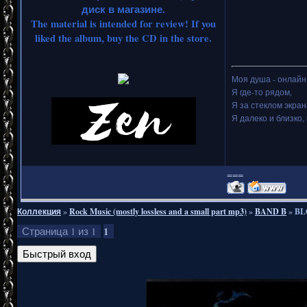
диск в магазине.
The material is intended for review! If you
liked the album, buy the CD in the store.
Моя душа - онлайн.
Я где-то рядом,
Я за стеклом экран
Я далеко и близко, 
===
Коллекция
»
Rock Music (mostly lossless and a small part mp3)
»
BAND B
»
BL
1
Страница
1
из
1