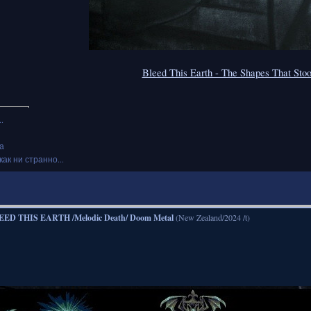
Bleed This Earth - The Shapes That Stoo
.
а
как ни странно...
EED THIS EARTH /Melodic Death/ Doom Metal
(New Zealand/2024 /t)