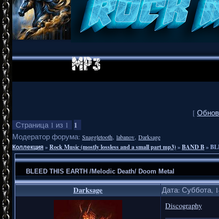
[
Обнов
1
Страница
1
из
1
Модератор форума:
,
,
Snaggletooth
labanov
Darksage
Коллекция
»
Rock Music (mostly lossless and a small part mp3)
»
BAND B
»
BL
BLEED THIS EARTH /Melodic Death/ Doom Metal
Darksage
Дата: Суббота, 1
Discography
_______________