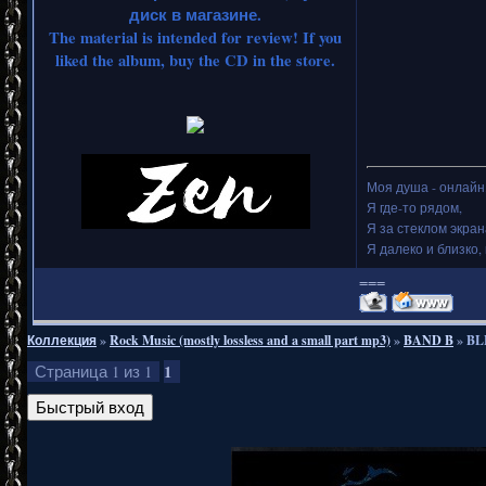
диск в магазине.
The material is intended for review! If you
liked the album, buy the CD in the store.
Моя душа - онлайн.
Я где-то рядом,
Я за стеклом экран
Я далеко и близко, 
===
Коллекция
»
Rock Music (mostly lossless and a small part mp3)
»
BAND B
»
BL
1
Страница
1
из
1