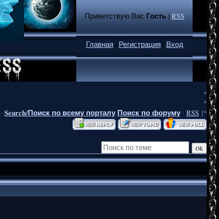
Гость
Приветствую Вас
|
RSS
Главная
|
Регистрация
|
Вход
*
*
Search/Поиск по всему порталу
Поиск по форуму
·
·
RSS
]*