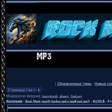
[
Обновленные темы
·
Новые со
1
Страница
1
из
1
Модератор форума:
,
,
Snaggletooth
labanov
Darksage
Коллекция
»
Rock Music (mostly lossless and a small part mp3)
»
BAND B
»
BA