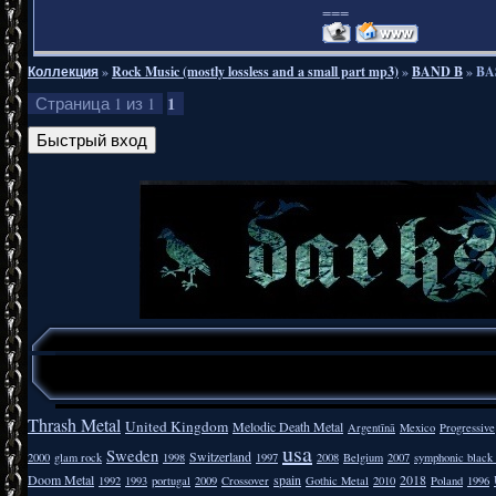
===
Коллекция
»
Rock Music (mostly lossless and a small part mp3)
»
BAND B
»
BA
1
Страница
1
из
1
Thrash Metal
United Kingdom
Melodic Death Metal
Argentīnā
Mexico
Progressive
usa
Sweden
Switzerland
2000
glam rock
1998
1997
2008
Belgium
2007
symphonic black
Doom Metal
spain
2018
1992
1993
portugal
2009
Crossover
Gothic Metal
2010
Poland
1996