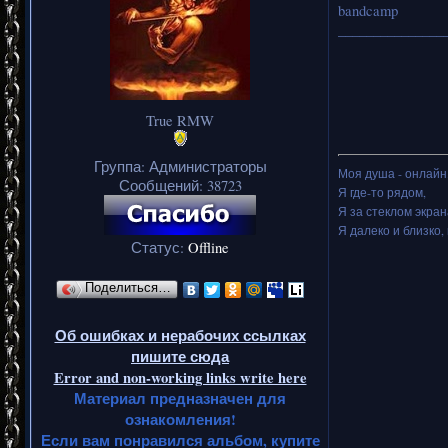
bandcamp
_______________
True RMW
Группа: Администраторы
Моя душа - онлайн.
Сообщений:
38723
Я где-то рядом,
Я за стеклом экран
Я далеко и близко, 
Статус:
Offline
Поделиться…
Об ошибках и нерабочих ссылках
пишите сюда
Error and non-working links write here
Материал предназначен для
ознакомления!
Если вам понравился альбом, купите