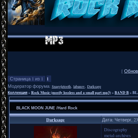
[
Обнов
1
Страница
1
из
1
Модератор форума:
,
,
Snaggletooth
labanov
Darksage
Коллекция
»
Rock Music (mostly lossless and a small part mp3)
»
BAND B
»
BL
BLACK MOON JUNE /Hard Rock
Darksage
Дата: Четверг, 23
Discography
metal-archives