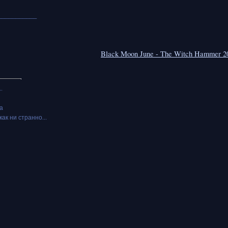
___________
Black Moon June - The Witch Hammer 2
.
а
как ни странно...