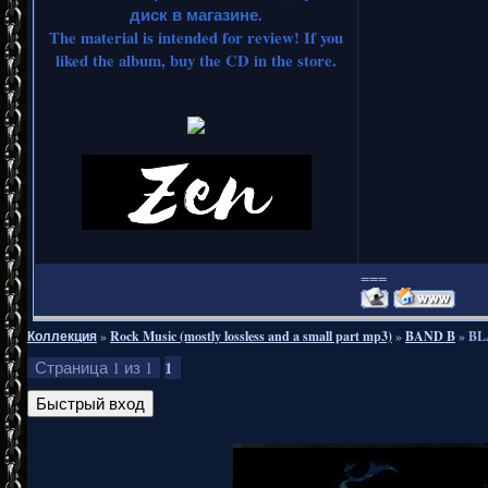
диск в магазине.
The material is intended for review! If you
liked the album, buy the CD in the store.
===
Коллекция
»
Rock Music (mostly lossless and a small part mp3)
»
BAND B
»
BL
1
Страница
1
из
1