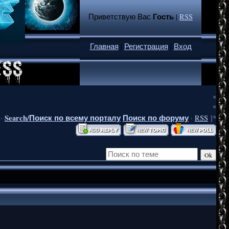
Гость
Приветствую Вас
|
RSS
Главная
|
Регистрация
|
Вход
*
*
Search/Поиск по всему порталу
Поиск по форуму
·
·
RSS
]*