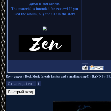
диск в магазине.
The material is intended for review! If you
liked the album, buy the CD in the store.
===
Коллекция
»
Rock Music (mostly lossless and a small part mp3)
»
BAND B
»
BR
1
Страница
1
из
1