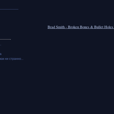
___________
Brad Smith - Broken Bones & Bullet Hole
.
а
как ни странно...