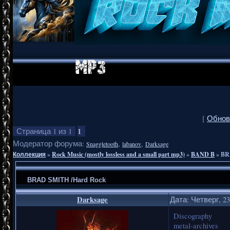
[
Обнов
1
Страница
1
из
1
Модератор форума:
,
,
Snaggletooth
labanov
Darksage
Коллекция
»
Rock Music (mostly lossless and a small part mp3)
»
BAND B
»
BR
BRAD SMITH /Hard Rock
Darksage
Дата: Четверг, 23
Discography
metal-archives