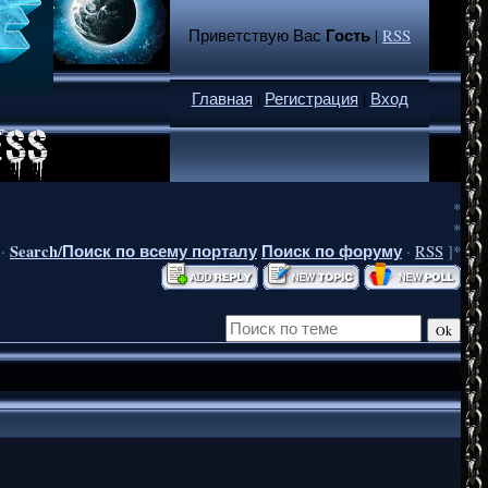
Гость
Приветствую Вас
|
RSS
Главная
|
Регистрация
|
Вход
*
*
Search/Поиск по всему порталу
Поиск по форуму
·
·
RSS
]*