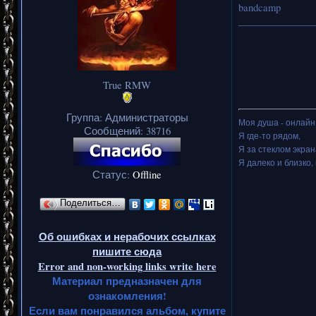
bandcamp
_______________
True RMW
Группа: Администраторы
Моя душа - онлайн.
Сообщений:
38716
Я где-то рядом,
Я за стеклом экран
Я далеко и близко, 
Статус:
Offline
Поделиться…
Об ошибках и нерабочих ссылках
пишите сюда
Error and non-working links write here
Материал предназначен для
ознакомления!
Если вам понравился альбом, купите