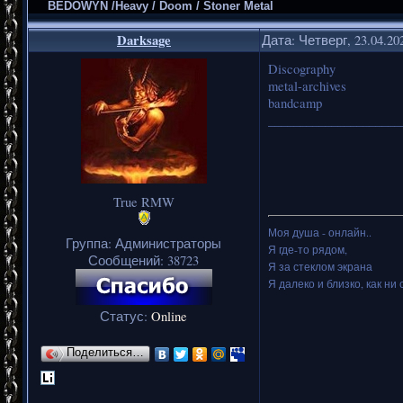
BEDOWYN /Heavy / Doom / Stoner Metal
Darksage
Дата: Четверг, 23.04.20
Discography
metal-archives
bandcamp
_____________________
True RMW
Моя душа - онлайн..
Группа: Администраторы
Я где-то рядом,
Сообщений:
38723
Я за стеклом экрана
Я далеко и близко, как ни 
Статус:
Online
Поделиться…