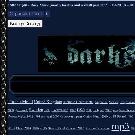
Коллекция
»
Rock Music (mostly lossless and a small part mp3)
»
BAND B
»
BED
1
Страница
1
из
1
Thrash Metal
United Kingdom
Melodic Death Metal
Argentīnā
Mexico
Progressive
usa
Sweden
Switzerland
2000
glam rock
1998
1997
2008
Belgium
2007
symphonic black
Doom Metal
spain
2018
1992
1993
portugal
2009
Crossover
Gothic Metal
2010
Poland
1996
mp3
2013
2014
2015
2016
fi
Chile
1986
Stoner Metal
Groove
Russian Federation