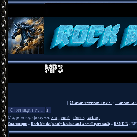
[
Обновленные темы
·
Новые со
1
Страница
1
из
1
Модератор форума:
,
,
Snaggletooth
labanov
Darksage
Коллекция
»
Rock Music (mostly lossless and a small part mp3)
»
BAND B
»
BED