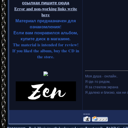
ссылках пишите сюда
Error and non-working links write
here
Материал предназначен для
ознакомления!
Если вам понравился альбом,
купите диск в магазине.
The material is intended for review!
If you liked the album, buy the CD in
the store.
Моя душа - онлайн..
Я где-то рядом,
Я за стеклом экрана
Я далеко и близко, как ни 
===