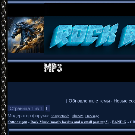
[
Обновленные темы
·
Новые со
1
Страница
1
из
1
Модератор форума:
,
,
Snaggletooth
labanov
Darksage
Коллекция
»
Rock Music (mostly lossless and a small part mp3)
»
BAND G
»
GR