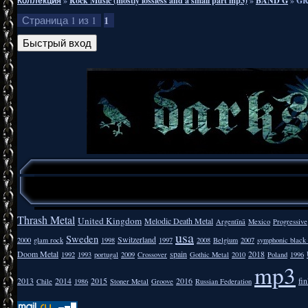
Коллекция
»
Rock Music (mostly lossless and a small part mp3)
»
BAND G
»
GR
1
Страница
1
из
1
Thrash Metal
United Kingdom
Melodic Death Metal
Argentīnā
Mexico
Progressive
usa
Sweden
Switzerland
2000
glam rock
1998
1997
2008
Belgium
2007
symphonic black
Doom Metal
spain
2018
1992
1993
portugal
2009
Crossover
Gothic Metal
2010
Poland
1996
mp3
2013
2014
2015
2016
fi
Chile
1986
Stoner Metal
Groove
Russian Federation