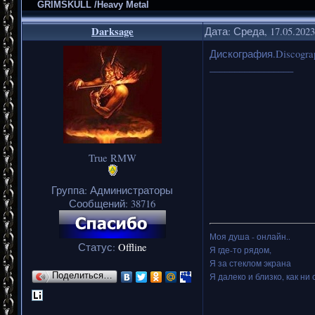
GRIMSKULL /Heavy Metal
Darksage
Дата: Среда, 17.05.202
Дискография.Discogra
_________________
True RMW
Группа: Администраторы
Сообщений:
38716
Моя душа - онлайн..
Статус:
Offline
Я где-то рядом,
Я за стеклом экрана
Поделиться…
Я далеко и близко, как ни 