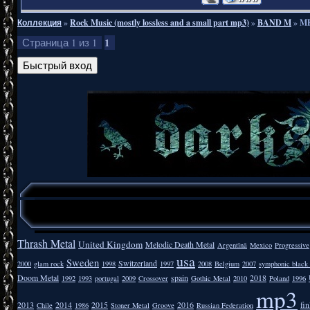
Коллекция
»
Rock Music (mostly lossless and a small part mp3)
»
BAND M
»
ME
1
Страница
1
из
1
Thrash Metal
United Kingdom
Melodic Death Metal
Argentīnā
Mexico
Progressive
usa
Sweden
Switzerland
2000
glam rock
1998
1997
2008
Belgium
2007
symphonic black
Doom Metal
spain
2018
1992
1993
portugal
2009
Crossover
Gothic Metal
2010
Poland
1996
mp3
2013
2014
2015
2016
fi
Chile
1986
Stoner Metal
Groove
Russian Federation