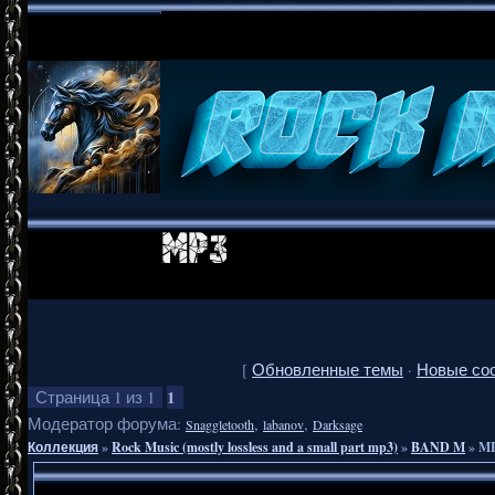
[
Обновленные темы
·
Новые со
1
Страница
1
из
1
Модератор форума:
,
,
Snaggletooth
labanov
Darksage
Коллекция
»
Rock Music (mostly lossless and a small part mp3)
»
BAND M
»
ME