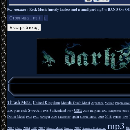
Коллекция
»
Rock Music (mostly lossless and a small part mp3)
»
BAND Q
»
QU
1
Страница
1
из
1
Thrash Metal
United Kingdom
Melodic Death Metal
Argentīnā
Mexico
Progressive
usa
Sweden
Switzerland
2000
glam rock
1998
1997
2008
Belgium
2007
symphonic black
Doom Metal
spain
2018
1992
1993
portugal
2009
Crossover
Gothic Metal
2010
Poland
1996
mp3
2013
2014
2015
2016
fi
Chile
1986
Stoner Metal
Groove
Russian Federation