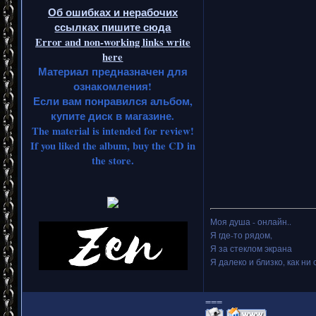
Об ошибках и нерабочих
ссылках пишите сюда
Error and non-working links write
here
Материал предназначен для
ознакомления!
Если вам понравился альбом,
купите диск в магазине.
The material is intended for review!
If you liked the album, buy the CD in
the store.
Моя душа - онлайн..
Я где-то рядом,
Я за стеклом экрана
Я далеко и близко, как ни 
===