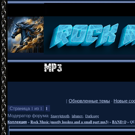
[
Обновленные темы
·
Новые со
1
Страница
1
из
1
Модератор форума:
,
,
Snaggletooth
labanov
Darksage
Коллекция
»
Rock Music (mostly lossless and a small part mp3)
»
BAND Q
»
QU