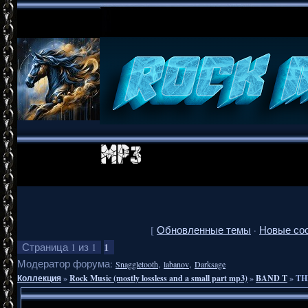
[
Обновленные темы
·
Новые со
1
Страница
1
из
1
Модератор форума:
,
,
Snaggletooth
labanov
Darksage
Коллекция
»
Rock Music (mostly lossless and a small part mp3)
»
BAND T
»
TH