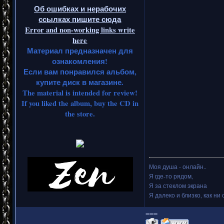
Об ошибках и нерабочих
ссылках пишите сюда
Error and non-working links write
here
Материал предназначен для
ознакомления!
Если вам понравился альбом,
купите диск в магазине.
The material is intended for review!
If you liked the album, buy the CD in
the store.
Моя душа - онлайн..
Я где-то рядом,
Я за стеклом экрана
Я далеко и близко, как ни 
===