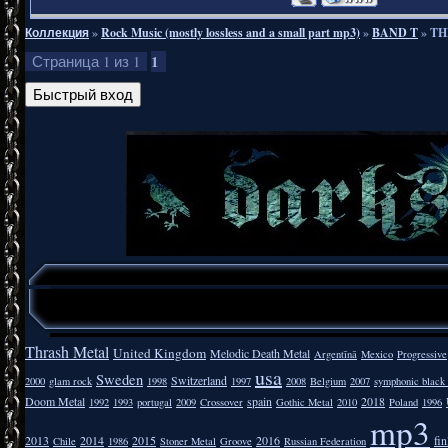
Коллекция
»
Rock Music (mostly lossless and a small part mp3)
»
BAND T
»
TH
1
Страница
1
из
1
Thrash Metal
United Kingdom
Melodic Death Metal
Argentīnā
Mexico
Progressive
usa
Sweden
Switzerland
2000
glam rock
1998
1997
2008
Belgium
2007
symphonic black
Doom Metal
spain
2018
1992
1993
portugal
2009
Crossover
Gothic Metal
2010
Poland
1996
mp3
2013
2014
2015
2016
fi
Chile
1986
Stoner Metal
Groove
Russian Federation