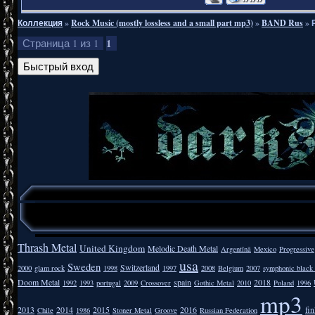
Коллекция
»
Rock Music (mostly lossless and a small part mp3)
»
BAND Rus
»
1
Страница
1
из
1
Thrash Metal
United Kingdom
Melodic Death Metal
Argentīnā
Mexico
Progressive
usa
Sweden
Switzerland
2000
glam rock
1998
1997
2008
Belgium
2007
symphonic black
Doom Metal
spain
2018
1992
1993
portugal
2009
Crossover
Gothic Metal
2010
Poland
1996
mp3
2013
2014
2015
2016
fi
Chile
1986
Stoner Metal
Groove
Russian Federation