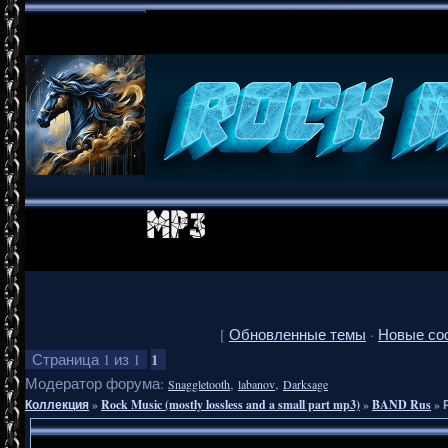
[
Обновленные темы
·
Новые со
1
Страница
1
из
1
Модератор форума:
,
,
Snaggletooth
labanov
Darksage
Коллекция
»
Rock Music (mostly lossless and a small part mp3)
»
BAND Rus
»