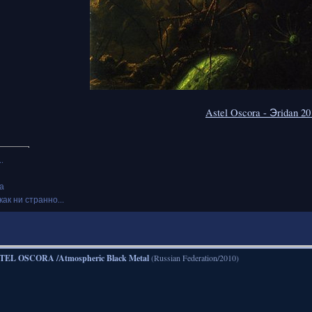
Astel Oscora - Эridan 20
.
а
как ни странно...
TEL OSCORA /Atmospheric Black Metal
(Russian Federation/2010)