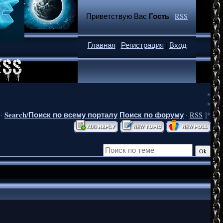
Гость
Приветствую Вас
|
RSS
Главная
|
Регистрация
|
Вход
*
*
Search/Поиск по всему порталу
Поиск по форуму
·
·
RSS
]*