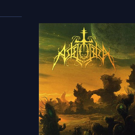
___________