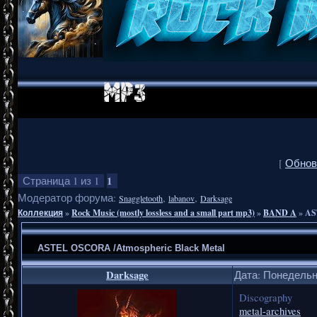
[
Обнов
1
Страница
1
из
1
Модератор форума:
,
,
Snaggletooth
labanov
Darksage
Коллекция
»
Rock Music (mostly lossless and a small part mp3)
»
BAND A
»
AS
ASTEL OSCORA /Atmospheric Black Metal
Darksage
Дата: Понедельни
Discography
metal-archives