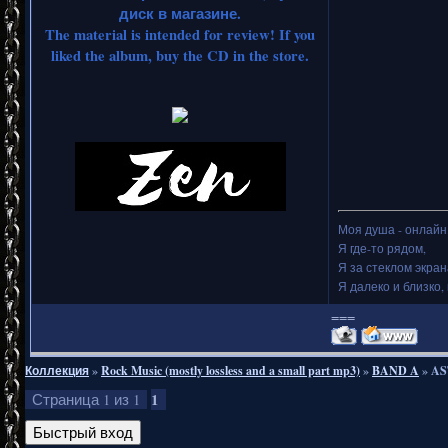
диск в магазине.
The material is intended for review! If you
liked the album, buy the CD in the store.
Моя душа - онлайн.
Я где-то рядом,
Я за стеклом экран
Я далеко и близко, 
===
Коллекция
»
Rock Music (mostly lossless and a small part mp3)
»
BAND A
»
AS
1
Страница
1
из
1