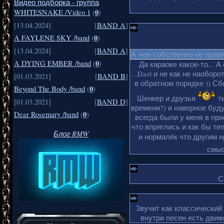
Видео подборка - группа
0
WHITESNAKE /Video 1
(
)
[13.04.2024]
[
BAND A
]
0
A FAYLENE SKY /band
(
)
[13.04.2024]
[
BAND A
]
А чем собственно не нрав
0
A DYING EMBER /band
(
)
Да караоке какое-то... А
...Dast и не как не наобор
[01.03.2021]
[
BAND B
]
в обратном порядке )) Сбо
0
Beyond The Body /band
(
)
Шенкер и друзья
ти
[01.03.2021]
[
BAND D
]
времени?) и наверное буду
0
Dear Rosemary /band
(
)
всегда были у меня в пр
что впряглись и как бы те
Блог RMW
и нормалёк что другим 
смыс
С
Звучит как классический
внутри песен есть движ