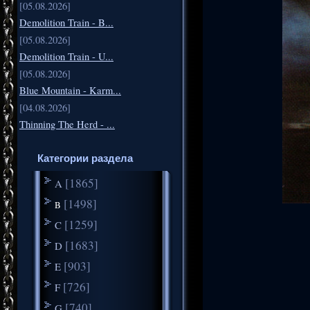
[05.08.2026]
Demolition Train - B...
[05.08.2026]
Demolition Train - U...
[05.08.2026]
Blue Mountain - Karm...
[04.08.2026]
Thinning The Herd - ...
Категории раздела
[1865]
A
[1498]
B
[1259]
C
[1683]
D
[903]
E
[726]
F
[740]
G