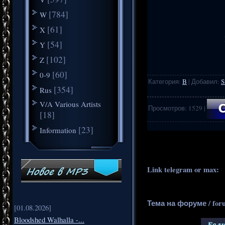
[784]
W
[61]
X
[54]
Y
[102]
Z
[60]
0-9
Категория
:
B
|
Добавил
:
S
[354]
Rus
V/A Various Artists
Просмотров
:
1529
|
[18]
[23]
Information
.
..
Link telegram or max:
_
Тема на форуме / for
[01.08.2026]
Bloodshed Walhalla -...