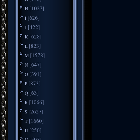
[1027]
H
[626]
I
[422]
J
[628]
K
[823]
L
[1578]
M
[647]
N
[391]
O
[873]
P
[63]
Q
[1066]
R
[2627]
S
[1660]
T
[250]
U
[597]
V