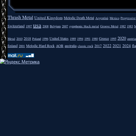
Thrash Metal
United Kingdom
Melodic Death Metal
Argentīnā
Mexico
Progressive
usa
Switzerland
1997
2008
Belgium
2007
symphonic black metal
Groove Metal
1982
1983
M
2020
2018
United States
Greece
Metal
2010
Poland
1996
1989
1994
1991
1980
1995
austria
2022
2021
2024
finland
Melodic Hard Rock
AOR
australia
2017
fla
2001
classic rock