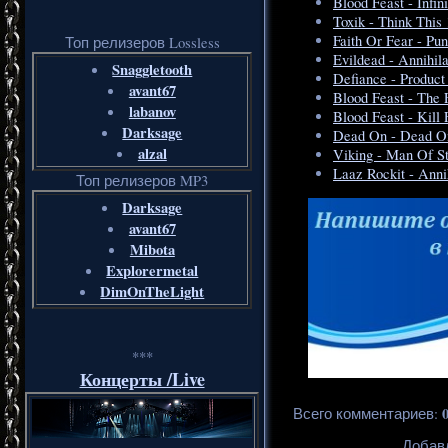
Blood Feast - Infin
Toxik - Think This
Faith Or Fear - Pu
Топ релизеров Lossless
Evildead - Annihila
Snaggletooth
Defiance - Product
avant67
Blood Feast - The 
labanov
Blood Feast - Kill 
Darksage
Dead On - Dead On
alzal
Viking - Man Of S
Laaz Rockit - Annih
Топ релизеров MP3
Darksage
avant67
Mibota
Explorermetal
DimOnTheLight
***
Концерты /Live
Всего комментариев
:
Добавл