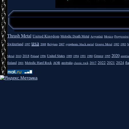
Thrash Metal
United Kingdom
Melodic Death Metal
Argentīnā
Mexico
Progressive
usa
Switzerland
1997
2008
Belgium
2007
symphonic black metal
Groove Metal
1982
1983
M
2020
2018
United States
Greece
Metal
2010
Poland
1996
1989
1994
1991
1980
1995
austria
2022
2021
2024
finland
Melodic Hard Rock
AOR
australia
2017
fla
2001
classic rock