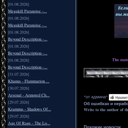
[01.08.2026]
Megakill Paranoise -...
[01.08.2026]
Megakill Paranoise -...
[01.08.2026]
Beyond Description -...
[01.08.2026]
Beyond Description -...
The mate
[01.08.2026]
Beyond Description -...
[31.07.2026]
Khanus - Flammarion ...
[30.07.2026]
Arsenal - Armored Ch...
*от админа*
Нравит
[29.07.2026]
Об ошибках и нераб
Krampus - Shadows Of...
Write to the author of t
[29.07.2026]
Age Of Rage - The Lo...
Похожие новости
: