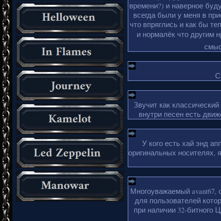
времени?) и наверное буду
всегда были у меня в пр
что впряглись и как бы те
и нормалёк что другим 
смыс
С
Звучит как классический
внутри песен есть движ
У кого есть хай энд а
оригинальных носителях, 
Многоуважаемый avant67, 
для пользователей кото
при наличии 32-битного Ц
_________