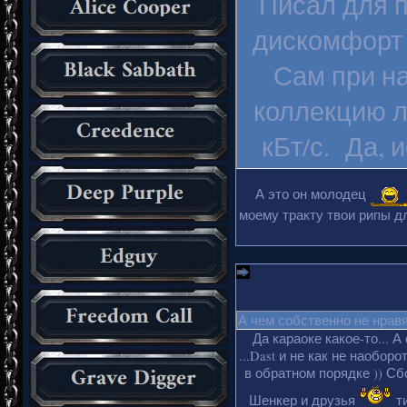
Писал для п
дискомфорт 
Сам при на
коллекцию л
кБт/с. Да, 
А это он молодец
моему тракту твои рипы дл
А чем собственно не нрав
Да караоке какое-то... А
...Dast и не как не наобор
в обратном порядке )) Сбо
Шенкер и друзья
ти