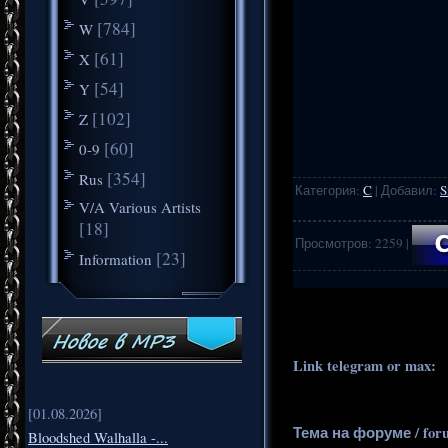
[784]
W
[61]
X
[54]
Y
[102]
Z
[60]
0-9
[354]
Rus
Категория
:
C
|
Добавил
:
S
V/A Various Artists
[18]
Просмотров
:
2259
|
[23]
Information
.
..
Link telegram or max:
_
[01.08.2026]
Тема на форуме / for
Bloodshed Walhalla -...