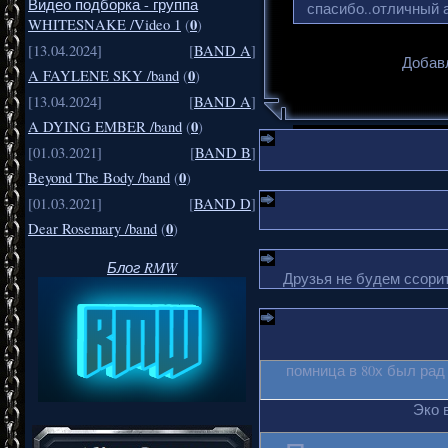
Видео подборка - группа
спасибо..отличный а
0
WHITESNAKE /Video 1
(
)
[13.04.2024]
[
BAND A
]
Добавл
0
A FAYLENE SKY /band
(
)
[13.04.2024]
[
BAND A
]
0
A DYING EMBER /band
(
)
[01.03.2021]
[
BAND B
]
0
Beyond The Body /band
(
)
[01.03.2021]
[
BAND D
]
0
Dear Rosemary /band
(
)
Блог RMW
Друзья не будем ссорит
помница в 80х был рад
Эко 