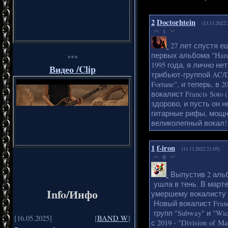
2
Doctorhtein
(13.11.2022 
1
27 лет спустя е
первых альбома "Hard 
***
1995 года, я лично н
Видео /Clip
трибьют-группой AC/DC
Fortune", и теперь, в
вокалист Francis Sot
здорово, и пусть он 
гитарные рифы, мощн
великолепный вокал!
1
f-iron
(11.11.2022 21:05)
0
Выпустив 2 альбо
ушла в тень. В март
Info/Инфо
умершему вокалисту St
Новый вокалист Franci
групп "Subway" и "Wicked
[16.05.2025]
[
BAND W
]
с 2019 - "Division of Ma