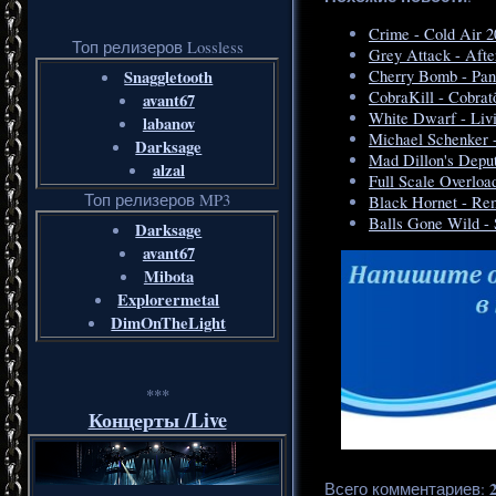
Crime - Cold Air 
Топ релизеров Lossless
Grey Attack - Aft
Snaggletooth
Cherry Bomb - Pan
CobraKill - Cobrat
avant67
White Dwarf - Liv
labanov
Michael Schenker 
Darksage
Mad Dillon's Deput
alzal
Full Scale Overload
Топ релизеров MP3
Black Hornet - Rem
Balls Gone Wild - 
Darksage
avant67
Mibota
Explorermetal
DimOnTheLight
***
Концерты /Live
Всего комментариев
: