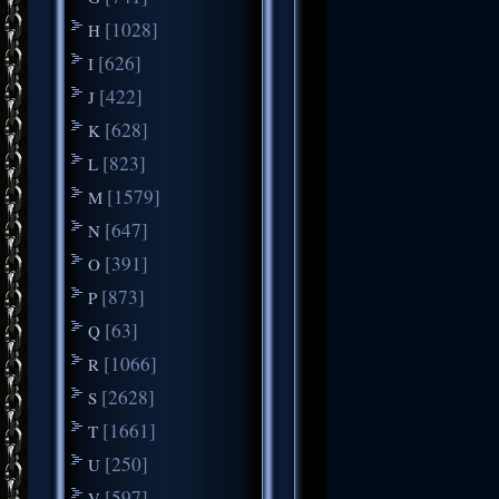
[1028]
H
[626]
I
[422]
J
[628]
K
[823]
L
[1579]
M
[647]
N
[391]
O
[873]
P
[63]
Q
[1066]
R
[2628]
S
[1661]
T
[250]
U
[597]
V