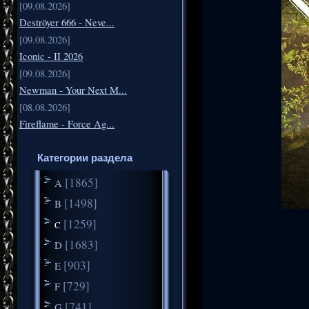
[09.08.2026]
Deströyer 666 - Neve...
[09.08.2026]
Iconic - II 2026
[09.08.2026]
Newman - Your Next M...
[08.08.2026]
Fireflame - Force Ag...
Категории раздела
[1865]
A
[1498]
B
[1259]
C
[1683]
D
[903]
E
[729]
F
[741]
G