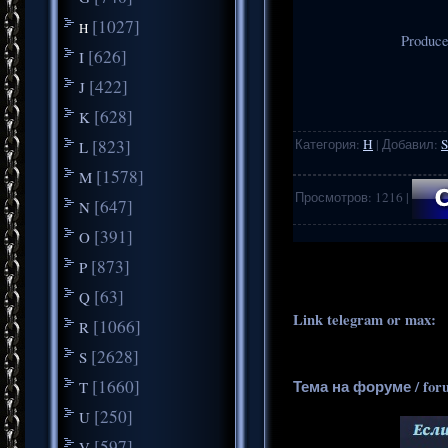
[1027]
H
Produce
[626]
I
[422]
J
[628]
K
[823]
Категория
:
H
|
Добавил
:
S
L
[1578]
M
Просмотров
:
1216
|
[647]
N
[391]
O
.
..
[873]
P
[63]
Q
Link telegram or max:
_
[1066]
R
[2628]
S
[1660]
Тема на форуме / for
T
[250]
U
[597]
V