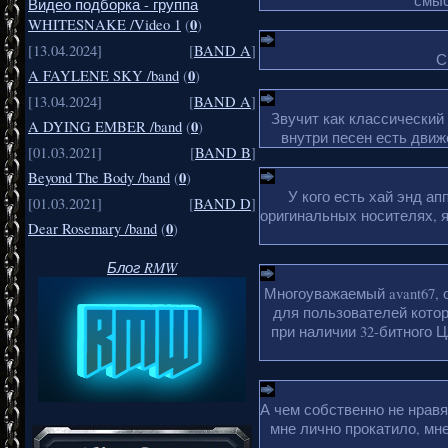
смыс
Видео подборка - группа
0
WHITESNAKE /Video 1
(
)
[13.04.2024]
[
BAND A
]
С
0
A FAYLENE SKY /band
(
)
[13.04.2024]
[
BAND A
]
Звучит как классический
0
A DYING EMBER /band
(
)
внутри песен есть движ
[01.03.2021]
[
BAND B
]
0
Beyond The Body /band
(
)
У кого есть хай энд а
[01.03.2021]
[
BAND D
]
оригинальных носителях, 
0
Dear Rosemary /band
(
)
Блог RMW
Многоуважаемый avant67, 
для пользователей кото
при наличии 32-битного Ц
А чем собственно не нрав
мне лично прокатило, мн