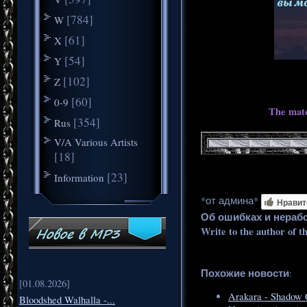
[784]
W
[61]
X
[54]
Y
[102]
Z
[60]
0-9
The mate
[354]
Rus
V/A Various Artists
[18]
[23]
Information
*от админа*
Нравит
Об ошибках и нераб
Write to the author of t
Похожие новости
:
[01.08.2026]
Arakara - Shadow 
Bloodshed Walhalla -...