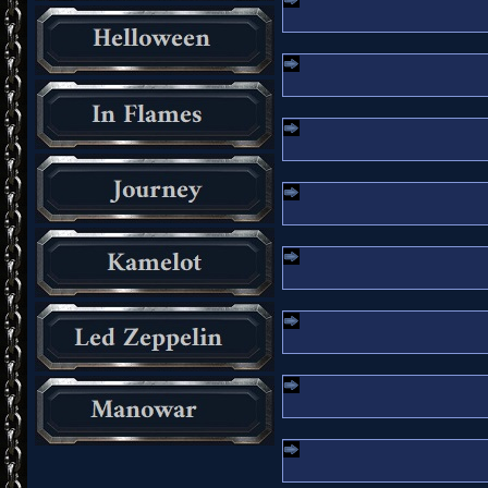
_________