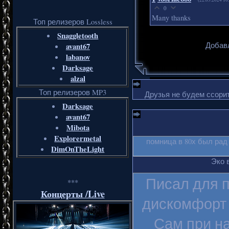
0
Many thanks
Топ релизеров Lossless
Snaggletooth
Добавл
avant67
labanov
Darksage
alzal
Топ релизеров MP3
Друзья не будем ссорит
Darksage
avant67
Mibota
Explorermetal
помница в 80х был рад
DimOnTheLight
Эко 
Писал для п
***
Концерты /Live
дискомфорт 
Сам при на