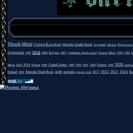
Thrash Metal
United Kingdom
Melodic Death Metal
Argentīnā
Mexico
Progressive
usa
Switzerland
1997
2008
Belgium
2007
symphonic black metal
Groove Metal
1982
1983
M
2020
2018
United States
Greece
Metal
2010
Poland
1996
1989
1994
1991
1980
1995
austria
2022
2021
2024
finland
Melodic Hard Rock
AOR
australia
2017
fla
2001
classic rock