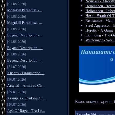
Nemesis - Atrocit
[01.08.2026]
Hellcannon - Termi
Megakill Paranoise -...
Hellcannon - Infec
Hexx - Wrath Of T
[01.08.2026]
Resistance - Metal
Megakill Paranoise -...
Steel Aggressor - 
[01.08.2026]
Heretic - A Game 
Beyond Description -...
Lich King - The O
Warbringer - Woe 
[01.08.2026]
Beyond Description -...
[01.08.2026]
Beyond Description -...
[31.07.2026]
Khanus - Flammarion ...
[30.07.2026]
Arsenal - Armored Ch...
[29.07.2026]
Krampus - Shadows Of...
Всего комментариев
:
[29.07.2026]
Age Of Rage - The Lo...
1
vooriac666
(22.03.2024 10