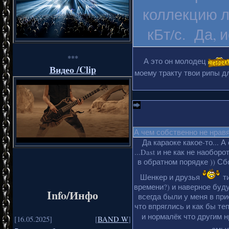
коллекцию л
кБт/с. Да, 
***
А это он молодец
Видео /Clip
моему тракту твои рипы дл
А чем собственно не нрав
Да караоке какое-то... А
...Dast и не как не наобор
в обратном порядке )) Сбо
Шенкер и друзья
ти
времени?) и наверное буду
Info/Инфо
всегда были у меня в пр
что впряглись и как бы те
и нормалёк что другим 
[16.05.2025]
[
BAND W
]