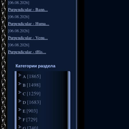
[06.08.2026]
Purpendicular - Bann...
[06.08.2026]
Purpendicular - Huma...
[06.08.2026]
Purpendicular - Venu...
[06.08.2026]
Purpendicular - tHis...
Категории раздела
[1865]
A
[1498]
B
[1259]
C
[1683]
D
[903]
E
[729]
F
[740]
G