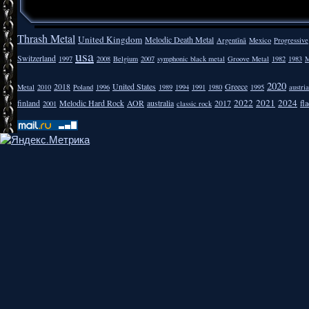
Thrash Metal
United Kingdom
Melodic Death Metal
Argentīnā
Mexico
Progressive
usa
Switzerland
1997
2008
Belgium
2007
symphonic black metal
Groove Metal
1982
1983
M
2020
2018
United States
Greece
Metal
2010
Poland
1996
1989
1994
1991
1980
1995
austria
2022
2021
2024
finland
Melodic Hard Rock
AOR
australia
2017
fla
2001
classic rock