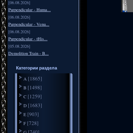
[06.08.2026]
Purpendicular - Huma...
[06.08.2026]
Purpendicular - Venu...
[06.08.2026]
Purpendicular - tHis...
[05.08.2026]
Demolition Train - B...
Категории раздела
[1865]
A
[1498]
B
[1259]
C
[1683]
D
[903]
E
[728]
F
[740]
G