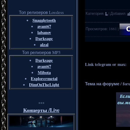
Топ релизеров Lossless
Категория
:
L
|
Добавил
:
a
Snaggletooth
avant67
Просмотров
:
1661
|
labanov
Darksage
alzal
.
..
Топ релизеров MP3
Darksage
Link telegram or max:
_
avant67
Mibota
Explorermetal
Тема на форуме / for
DimOnTheLight
***
Концерты /Live