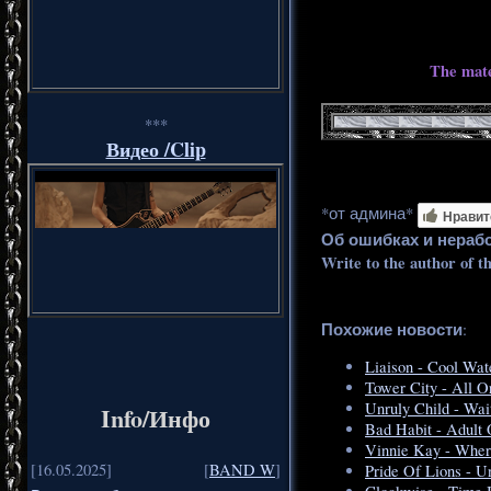
The mate
***
Видео /Clip
*от админа*
Нравит
Об ошибках и нераб
Write to the author of t
Похожие новости
:
Liaison - Cool Wat
Tower City - All O
Unruly Child - Wai
Info/Инфо
Bad Habit - Adult O
Vinnie Kay - Wher
[16.05.2025]
[
BAND W
]
Pride Of Lions - U