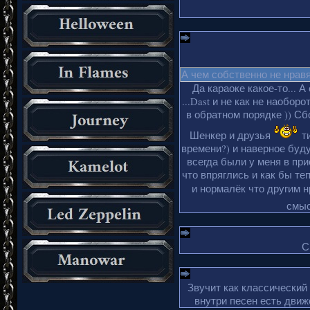
А чем собственно не нрав
Да караоке какое-то... А
...Dast и не как не наобор
в обратном порядке )) Сбо
Шенкер и друзья
ти
времени?) и наверное буду
всегда были у меня в пр
что впряглись и как бы те
и нормалёк что другим 
смыс
С
Звучит как классический
внутри песен есть движ
_________