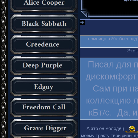
помница в 80х был рад
Эко 
Писал для п
дискомфорт 
Сам при на
коллекцию л
кБт/с. Да, 
А это он молодец
моему тракту твои рипы дл