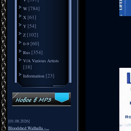
[784]
W
[61]
X
[54]
Y
[102]
Z
[60]
0-9
[354]
Rus
V/A Various Artists
[18]
[23]
Information
[01.08.2026]
Bloodshed Walhalla -...