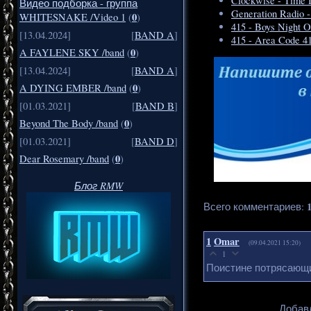
Clockwise - Time 
Видео подборка - группа
Generation Radio -
0
WHITESNAKE /Video 1
(
)
415 - Boys Night O
[13.04.2024]
[
BAND A
]
415 - Area Code 4
0
A FAYLENE SKY /band
(
)
[13.04.2024]
[
BAND A
]
0
A DYING EMBER /band
(
)
[01.03.2021]
[
BAND B
]
0
Beyond The Body /band
(
)
[01.03.2021]
[
BAND D
]
0
Dear Rosemary /band
(
)
Блог RMW
Всего комментариев
:
1
Omar
(09.04.2021 15:20)
1
Поистине потрясающи
Добавл