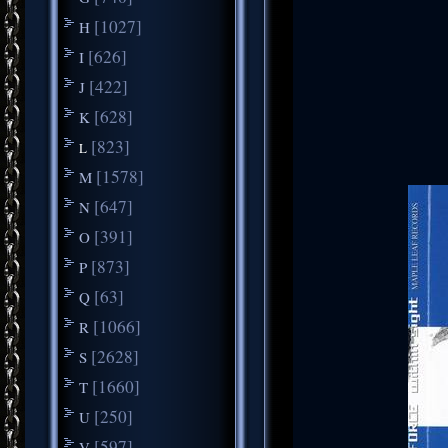
[1027]
H
[626]
I
[422]
J
[628]
K
[823]
L
[1578]
M
[647]
N
[391]
O
[873]
P
[63]
Q
[1066]
R
[2628]
S
[1660]
T
[250]
U
[597]
V