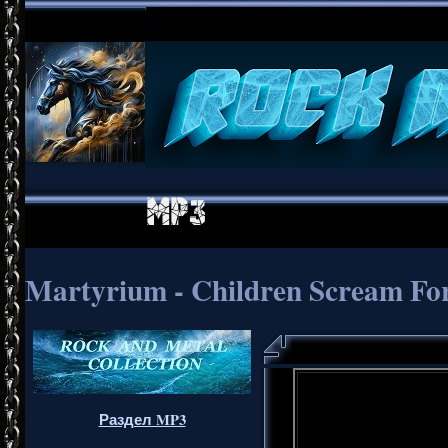
Martyrium - Children Scream For
Раздел MP3