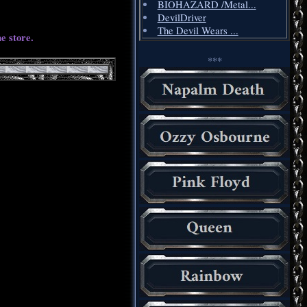
BIOHAZARD /Metal...
DevilDriver
The Devil Wears ...
e store.
***