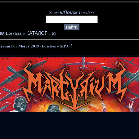
Search/Поиск Lossless
ая Lossless
»
КАТАЛОГ
»
M
cream For Mercy 2019 (Lossless + MP3) ť