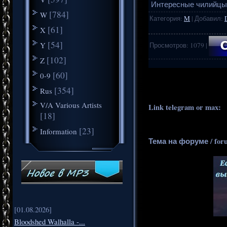
Интересные чилийцы, 
[784]
W
Категория
:
M
|
Добавил
:
[61]
X
[54]
Y
Просмотров
:
1079
|
[102]
Z
.
..
[60]
0-9
[354]
Rus
V/A Various Artists
Link telegram or max:
_
[18]
[23]
Information
Тема на форуме / for
[01.08.2026]
Bloodshed Walhalla -...