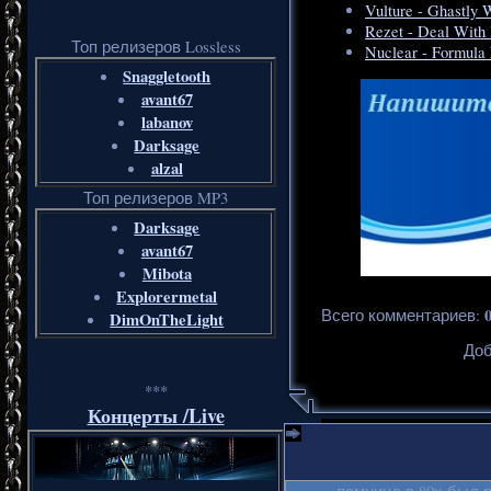
Vulture - Ghastly
Rezet - Deal With 
Топ релизеров Lossless
Nuclear - Formula 
Snaggletooth
avant67
labanov
Darksage
alzal
Топ релизеров MP3
Darksage
avant67
Mibota
Explorermetal
Всего комментариев
:
DimOnTheLight
Доб
***
Концерты /Live