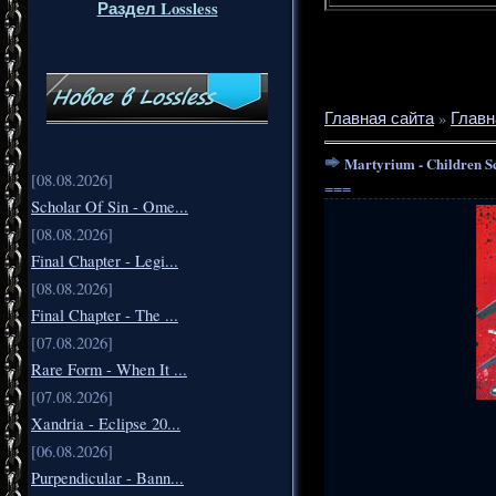
Раздел Lossless
Главная сайта
»
Главн
Martyrium - Children S
[08.08.2026]
===
Scholar Of Sin - Ome...
[08.08.2026]
Final Chapter - Legi...
[08.08.2026]
Final Chapter - The ...
[07.08.2026]
Rare Form - When It ...
[07.08.2026]
Xandria - Eclipse 20...
[06.08.2026]
Purpendicular - Bann...