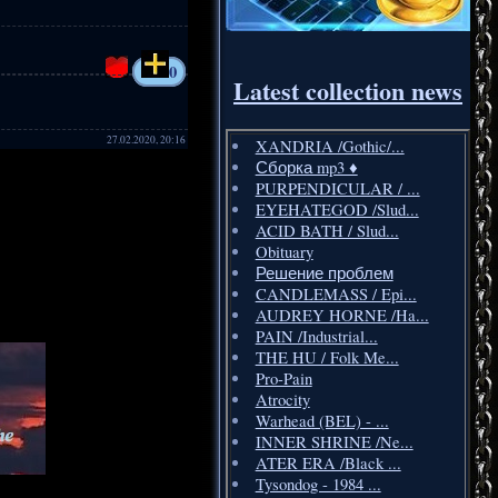
0
Latest collection news
27.02.2020, 20:16
XANDRIA /Gothic/...
Сборка mp3 ♦️
PURPENDICULAR / ...
EYEHATEGOD /Slud...
ACID BATH / Slud...
Obituary
Решение проблем
CANDLEMASS / Epi...
AUDREY HORNE /Ha...
PAIN /Industrial...
THE HU / Folk Me...
Pro-Pain
Atrocity
Warhead (BEL) - ...
INNER SHRINE /Ne...
ATER ERA /Black ...
Tysondog - 1984 ...