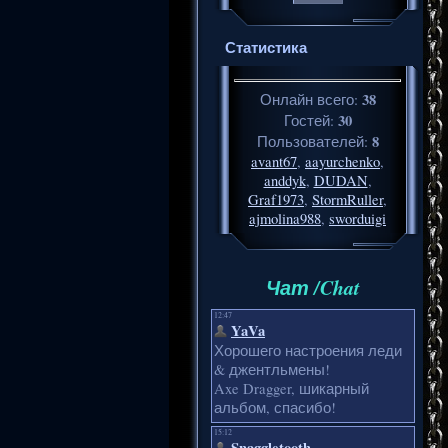
Статистика
38
Онлайн всего:
30
Гостей:
8
Пользователей:
avant67
,
aayurchenko
,
anddyk
,
DUDAN
,
Graf1973
,
StormRuller
,
ajmolina988
,
sworduigi
Чат /Chat