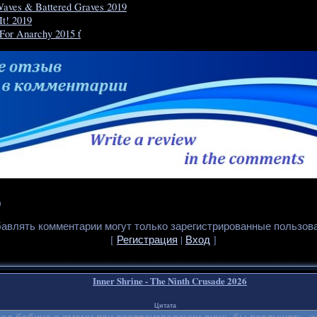
 Waves & Battered Graves 2019
It! 2019
For Anarchy 2015 ť
0
авлять комментарии могут только зарегистрированные пользов
[
Регистрация
|
Вход
]
Inner Shrine - The Ninth Crusade 2026
Цитата