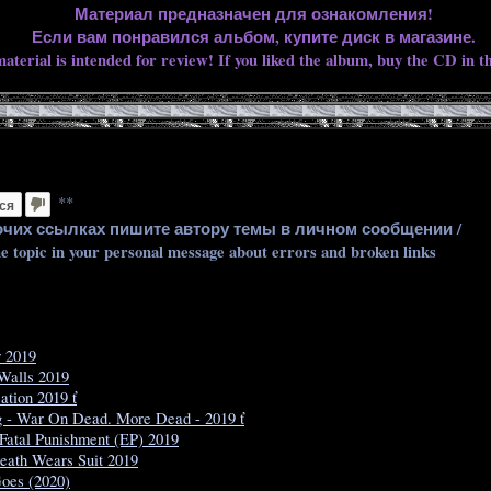
Материал предназначен для ознакомления!
Если вам понравился альбом, купите диск в магазине.
aterial is intended for review! If you liked the album, buy the CD in th
**
ся
очих ссылках пишите автору темы в личном сообщении /
he topic in your personal message about errors and broken links
r 2019
Walls 2019
ation 2019 ť
g - War On Dead. More Dead - 2019 ť
 Fatal Punishment (EP) 2019
eath Wears Suit 2019
Goes (2020)