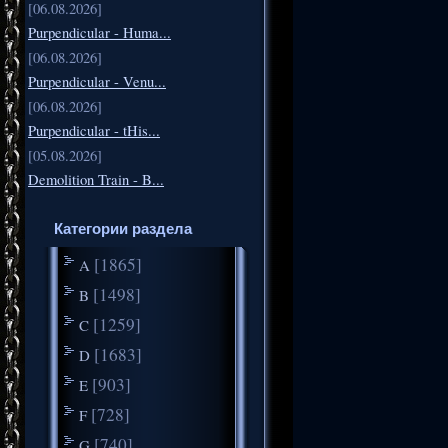
[06.08.2026]
Purpendicular - Huma...
[06.08.2026]
Purpendicular - Venu...
[06.08.2026]
Purpendicular - tHis...
[05.08.2026]
Demolition Train - B...
Категории раздела
[1865]
A
[1498]
B
[1259]
C
[1683]
D
[903]
E
[728]
F
[740]
G