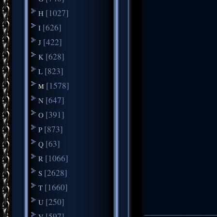
[1027]
H
[626]
I
[422]
J
[628]
K
[823]
L
[1578]
M
[647]
N
[391]
O
[873]
P
[63]
Q
[1066]
R
[2628]
S
[1660]
T
[250]
U
_____________________
[597]
V