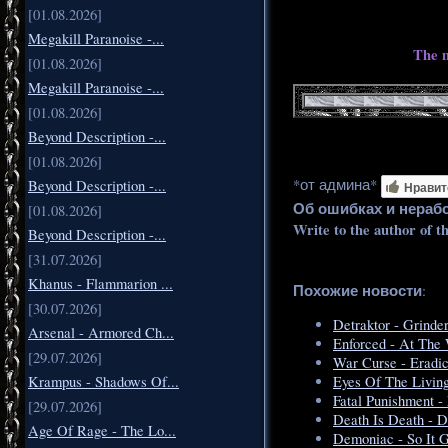
[01.08.2026]
Megakill Paranoise -...
The m
[01.08.2026]
Megakill Paranoise -...
[01.08.2026]
Beyond Description -...
[01.08.2026]
*от админа*
Beyond Description -...
Нравит
Об ошибках и нераб
[01.08.2026]
Write to the author of t
Beyond Description -...
[31.07.2026]
Khanus - Flammarion ...
Похожие новости
:
[30.07.2026]
Detraktor - Grinde
Arsenal - Armored Ch...
Enforced - At The 
[29.07.2026]
War Curse - Eradic
Krampus - Shadows Of...
Eyes Of The Livin
Fatal Punishment -
[29.07.2026]
Death Is Death - D
Age Of Rage - The Lo...
Demoniac - So It 