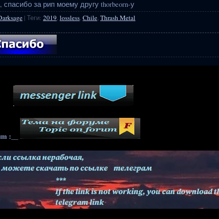
спасибо за рип моему другу thorbeorn-у
Darksage
|
Теги
:
2019
,
lossless
,
Chile
,
Thrash Metal
____
um :__