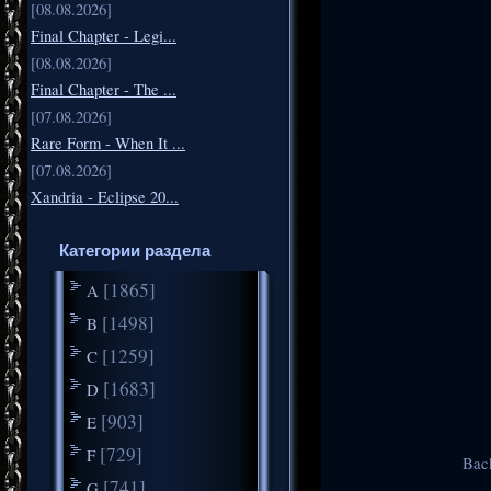
[08.08.2026]
Final Chapter - Legi...
[08.08.2026]
Final Chapter - The ...
[07.08.2026]
Rare Form - When It ...
[07.08.2026]
Xandria - Eclipse 20...
Категории раздела
[1865]
A
[1498]
B
[1259]
C
[1683]
D
[903]
E
[729]
F
Back
[741]
G