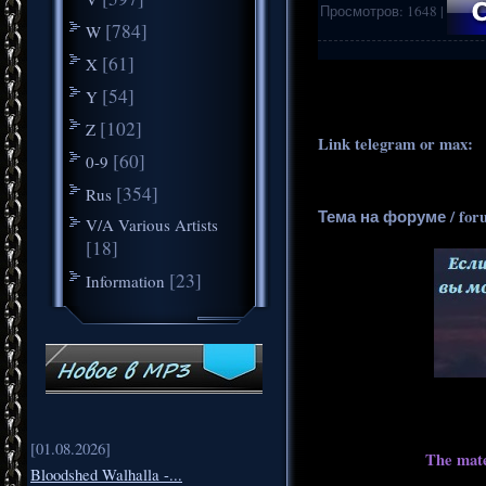
Просмотров
:
1648
|
[784]
W
[61]
X
.
..
[54]
Y
[102]
Z
Link telegram or max:
_
[60]
0-9
[354]
Rus
Тема на форуме / for
V/A Various Artists
[18]
[23]
Information
[01.08.2026]
The mate
Bloodshed Walhalla -...