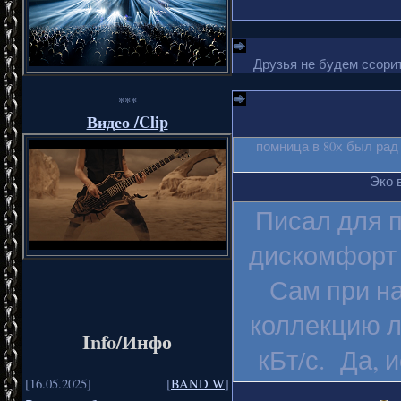
Друзья не будем ссорит
***
Видео /Clip
помница в 80х был рад
Эко 
Писал для п
дискомфорт 
Сам при на
коллекцию л
Info/Инфо
кБт/с. Да, 
[16.05.2025]
[
BAND W
]