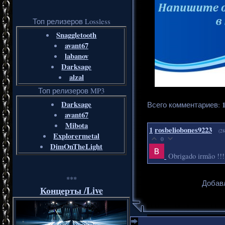
Топ релизеров Lossless
Snaggletooth
avant67
labanov
Darksage
alzal
Топ релизеров MP3
Darksage
Всего комментариев
:
avant67
Mibota
1
rosbeliobones9223
(28
Explorermetal
0
DimOnTheLight
Obrigado irmão !!!
***
Добавл
Концерты /Live