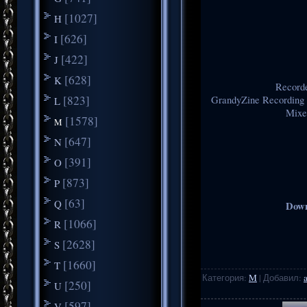
[1027]
H
[626]
I
[422]
J
[628]
K
Recorde
[823]
GrandyZine Recording 
L
Mixe
[1578]
M
[647]
N
[391]
O
[873]
P
[63]
Q
Down
[1066]
R
[2628]
S
[1660]
T
Категория
:
M
|
Добавил
:
[250]
U
[597]
V