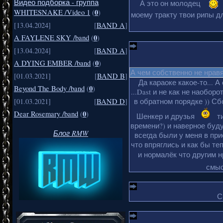
Видео подборка - группа
А это он молодец
0
WHITESNAKE /Video 1
(
)
моему тракту твои рипы дл
[13.04.2024]
[
BAND A
]
0
A FAYLENE SKY /band
(
)
[13.04.2024]
[
BAND A
]
0
A DYING EMBER /band
(
)
А чем собственно не нрав
[01.03.2021]
[
BAND B
]
Да караоке какое-то... А
0
Beyond The Body /band
(
)
...Dast и не как не наобор
в обратном порядке )) Сбо
[01.03.2021]
[
BAND D
]
0
Dear Rosemary /band
(
)
Шенкер и друзья
ти
времени?) и наверное буду
Блог RMW
всегда были у меня в пр
что впряглись и как бы те
и нормалёк что другим 
смыс
С