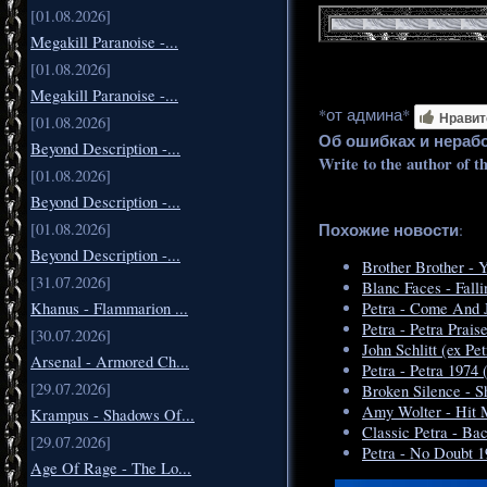
[01.08.2026]
Megakill Paranoise -...
[01.08.2026]
Megakill Paranoise -...
*от админа*
Нравит
[01.08.2026]
Об ошибках и нераб
Beyond Description -...
Write to the author of t
[01.08.2026]
Beyond Description -...
Похожие новости
[01.08.2026]
:
Beyond Description -...
Brother Brother - 
[31.07.2026]
Blanc Faces - Fall
Khanus - Flammarion ...
Petra - Come And J
Petra - Petra Prais
[30.07.2026]
John Schlitt (ex Pe
Arsenal - Armored Ch...
Petra - Petra 1974 
[29.07.2026]
Broken Silence - S
Amy Wolter - Hit 
Krampus - Shadows Of...
Classic Petra - Ba
[29.07.2026]
Petra - No Doubt 1
Age Of Rage - The Lo...