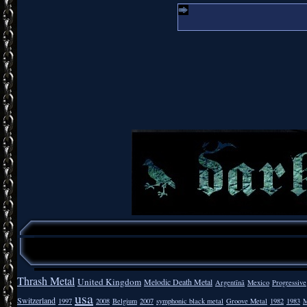
Thrash Metal
United Kingdom
Melodic Death Metal
Argentīnā
Mexico
Progressive
usa
Switzerland
1997
2008
Belgium
2007
symphonic black metal
Groove Metal
1982
1983
M