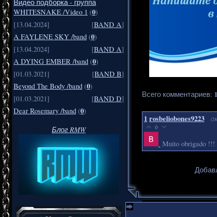
Видео подборка - группа
0
WHITESNAKE /Video 1
(
)
[13.04.2024]
[
BAND A
]
0
A FAYLENE SKY /band
(
)
[13.04.2024]
[
BAND A
]
0
A DYING EMBER /band
(
)
[01.03.2021]
[
BAND B
]
0
Beyond The Body /band
(
)
Всего комментариев
:
[01.03.2021]
[
BAND D
]
0
Dear Rosemary /band
(
)
1
rosbeliobones9223
(28
0
Блог RMW
Muito obrigado !!!
Добавл