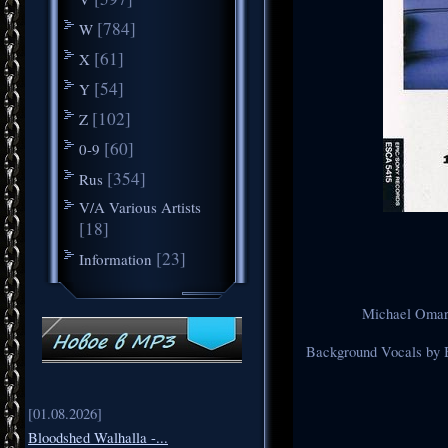
[784]
W
[61]
X
[54]
Y
[102]
Z
[60]
0-9
[354]
Rus
V/A Various Artists
[18]
[23]
Information
Michael Omart
Background Vocals by B
[01.08.2026]
Bloodshed Walhalla -...