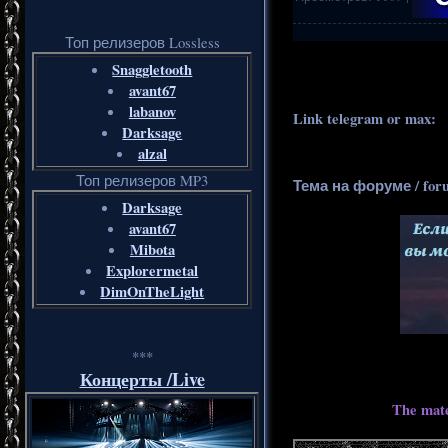
Топ релизеров Lossless
.
..
Snaggletooth
avant67
labanov
Link telegram or max:
_
Darksage
alzal
Топ релизеров MP3
Тема на форуме / for
Darksage
avant67
Mibota
Explorermetal
DimOnTheLight
***
Концерты /Live
The mate