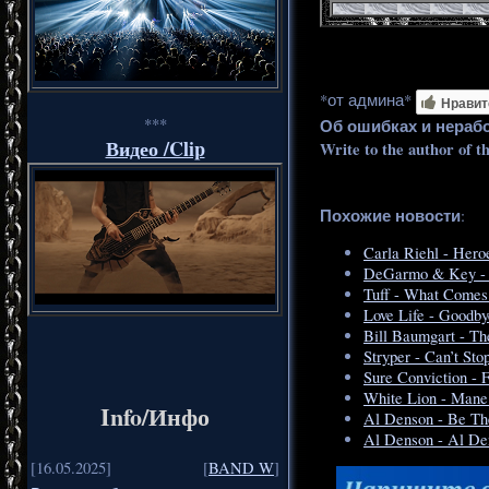
*от админа*
Нравит
***
Об ошибках и нераб
Видео /Clip
Write to the author of t
Похожие новости
:
Carla Riehl - Hero
DeGarmo & Key - 
Tuff - What Comes
Love Life - Goodb
Bill Baumgart - Th
Stryper - Can’t St
Sure Conviction - 
White Lion - Mane 
Info/Инфо
Al Denson - Be Th
Al Denson - Al De
[16.05.2025]
[
BAND W
]