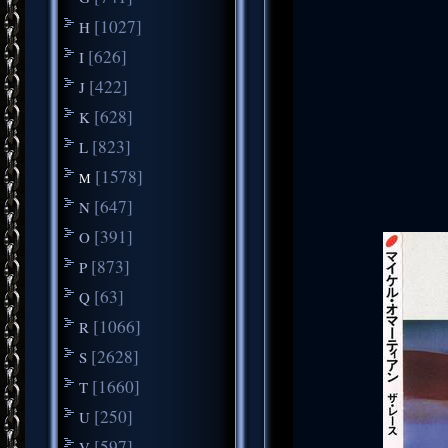
[1027]
H
[626]
I
[422]
J
[628]
K
[823]
L
[1578]
M
[647]
N
[391]
O
[873]
P
[63]
Q
[1066]
R
[2628]
S
[1660]
T
[250]
U
[597]
V