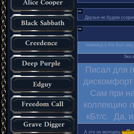
Друзья не будем ссорит
помница в 80х был рад
Эко 
Писал для п
дискомфорт 
Сам при на
коллекцию л
кБт/с. Да, 
А это он молодец