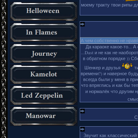
моему тракту твои рипы дл
А чем собственно не нрав
Да караоке какое-то... А
...Dast и не как не наобор
в обратном порядке )) Сбо
Шенкер и друзья
ти
времени?) и наверное буду
всегда были у меня в пр
что впряглись и как бы те
и нормалёк что другим 
смыс
С
Звучит как классический
_________