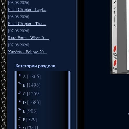
[08.08.2026]
Final Chapter - Legi...
[08.08.2026]
Final Chapter - The ...
[07.08.2026]
Rare Form - When It ...
[07.08.2026]
Xandria - Eclipse 20...
Категории раздела
[1865]
A
[1498]
B
[1259]
C
[1683]
D
[903]
E
[729]
F
[741]
G