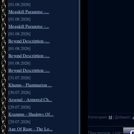
[01.08.2026]
Megakill Paranoise -...
[01.08.2026]
Megakill Paranoise -...
[01.08.2026]
Beyond Description -...
[01.08.2026]
Beyond Description -...
[01.08.2026]
Beyond Description -...
[31.07.2026]
Khanus - Flammarion ...
[30.07.2026]
Arsenal - Armored Ch...
[29.07.2026]
Krampus - Shadows Of...
Категория
:
M
|
Добавил
:
[29.07.2026]
Age Of Rage - The Lo...
Просмотров
:
1109
|