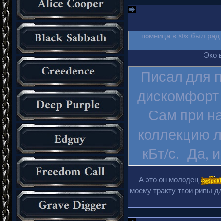
помница в 80х был рад
Эко 
Писал для п
дискомфорт 
Сам при на
коллекцию л
кБт/с. Да, 
А это он молодец
моему тракту твои рипы дл