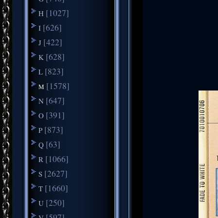
[1027]
H
[626]
I
[422]
J
[628]
K
[823]
L
[1578]
M
[647]
N
[391]
O
[873]
P
[63]
Q
[1066]
R
[2627]
S
[1660]
T
[250]
U
[597]
V