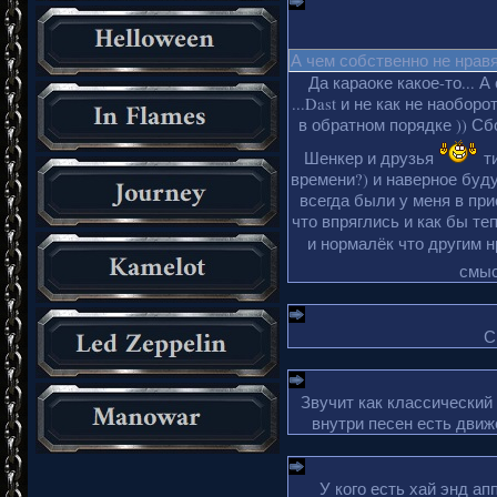
А чем собственно не нрав
Да караоке какое-то... А
...Dast и не как не наобор
в обратном порядке )) Сбо
Шенкер и друзья
ти
времени?) и наверное буду
всегда были у меня в пр
что впряглись и как бы те
и нормалёк что другим 
смыс
С
Звучит как классический
внутри песен есть движ
У кого есть хай энд а
_________