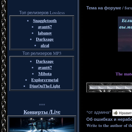
Тема на форуме / for
Топ релизеров Lossless
Snaggletooth
avant67
labanov
Darksage
alzal
Топ релизеров MP3
Darksage
avant67
Mibota
The mate
Explorermetal
DimOnTheLight
***
Концерты /Live
*от админа*
Нравит
Об ошибках и нераб
Write to the author of t