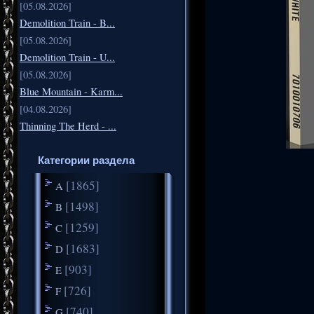
[05.08.2026]
Demolition Train - B...
[05.08.2026]
Demolition Train - U...
[05.08.2026]
Blue Mountain - Karm...
[04.08.2026]
Thinning The Herd - ...
Категории раздела
[1865]
A
[1498]
B
[1259]
C
[1683]
D
[903]
E
[726]
F
[740]
G