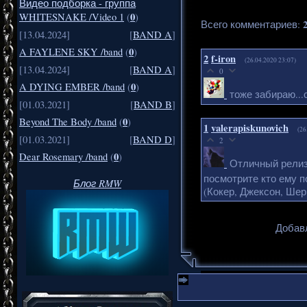
Видео подборка - группа
0
WHITESNAKE /Video 1
(
)
Всего комментариев
:
[13.04.2024]
[
BAND A
]
0
A FAYLENE SKY /band
(
)
2
f-iron
(26.04.2020 23:07)
[13.04.2024]
[
BAND A
]
0
0
A DYING EMBER /band
(
)
тоже забираю...
[01.03.2021]
[
BAND B
]
0
Beyond The Body /band
(
)
1
valerapiskunovich
(26
[01.03.2021]
[
BAND D
]
2
0
Dear Rosemary /band
(
)
Отличный релиз
посмотрите кто ему п
Блог RMW
(Кокер, Джексон, Шер,
Добавл