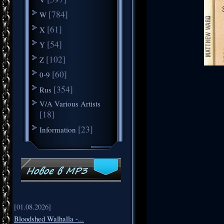
[784]
W
[61]
X
[54]
Y
[102]
Z
[60]
0-9
[354]
Rus
V/A Various Artists
[18]
[23]
Information
[01.08.2026]
Bloodshed Walhalla -...