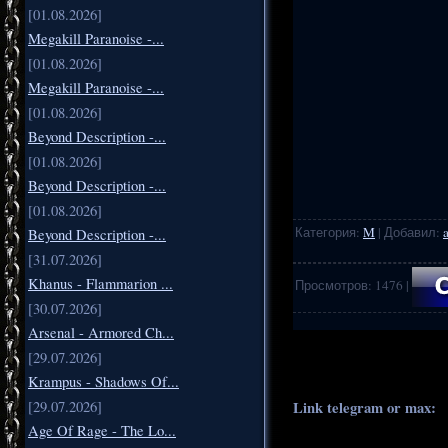
[01.08.2026]
Megakill Paranoise -...
[01.08.2026]
Megakill Paranoise -...
[01.08.2026]
Beyond Description -...
[01.08.2026]
Beyond Description -...
[01.08.2026]
Категория
:
M
|
Добавил
:
Beyond Description -...
[31.07.2026]
Khanus - Flammarion ...
Просмотров
:
1476
|
[30.07.2026]
Arsenal - Armored Ch...
.
..
[29.07.2026]
Krampus - Shadows Of...
Link telegram or max:
_
[29.07.2026]
Age Of Rage - The Lo...