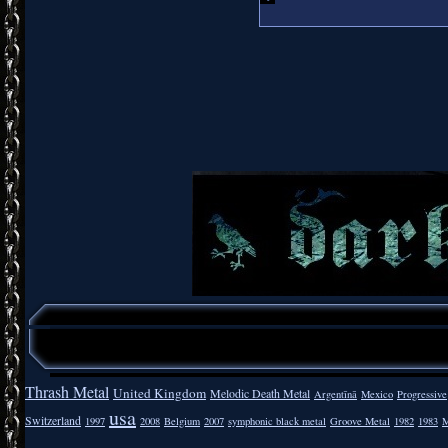
Thrash Metal
United Kingdom
Melodic Death Metal
Argentīnā
Mexico
Progressive
usa
Switzerland
1997
2008
Belgium
2007
symphonic black metal
Groove Metal
1982
1983
M