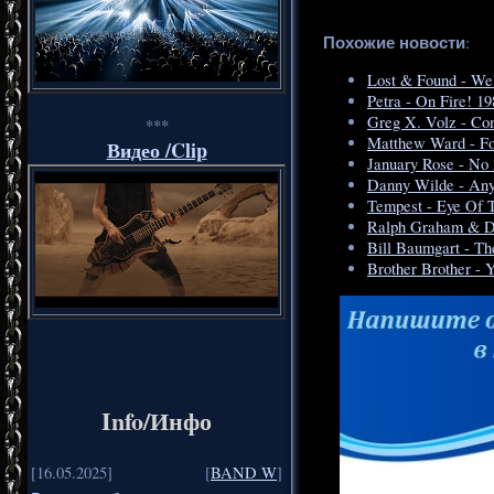
Похожие новости
:
Lost & Found - We
Petra - On Fire! 19
Greg X. Volz - Com
***
Matthew Ward - For
Видео /Clip
January Rose - No 
Danny Wilde - An
Tempest - Eye Of 
Ralph Graham & Da
Bill Baumgart - Th
Brother Brother - 
Info/Инфо
[16.05.2025]
[
BAND W
]