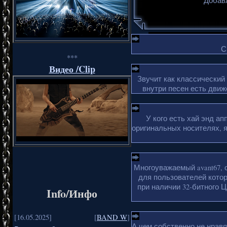
Добавл
С
***
Видео /Clip
Звучит как классический
внутри песен есть движ
У кого есть хай энд а
оригинальных носителях, 
Многоуважаемый avant67, 
для пользователей кото
при наличии 32-битного Ц
Info/Инфо
[16.05.2025]
[
BAND W
]
А чем собственно не нрав