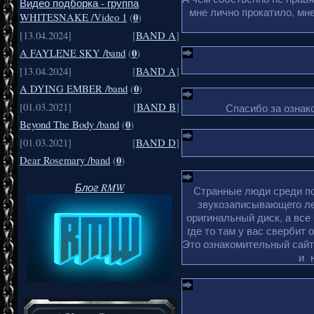
Видео подборка - группа
мне лично прокатило, мн
0
WHITESNAKE /Video 1
(
)
[13.04.2024]
[
BAND A
]
0
A FAYLENE SKY /band
(
)
[13.04.2024]
[
BAND A
]
0
A DYING EMBER /band
(
)
[01.03.2021]
[
BAND B
]
Спасибо за ознако
0
Beyond The Body /band
(
)
[01.03.2021]
[
BAND D
]
0
Dear Rosemary /band
(
)
Блог RMW
Странные люди среди по
звукозаписывающего ле
оригинальный диск, а все
где то там у вас свербит 
Это ознакомительный сайт 
и 