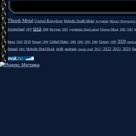
Thrash Metal
United Kingdom
Melodic Death Metal
Argentīnā
Mexico
Progressive
usa
Switzerland
1997
2008
Belgium
2007
symphonic black metal
Groove Metal
1982
1983
M
2020
2018
United States
Greece
Metal
2010
Poland
1996
1989
1994
1991
1980
1995
austria
2022
2021
2024
finland
Melodic Hard Rock
AOR
australia
2017
fla
2001
classic rock