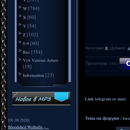
[784]
W
[60]
X
[54]
Y
[102]
Z
[60]
0-9
Категория
:
R
|
Добавил
:
a
[354]
Rus
V/A Various Artists
Просмотров
:
1442
|
[18]
[23]
Information
.
..
Link telegram or max:
_
Тема на форуме / for
[01.08.2026]
Bloodshed Walhalla -...