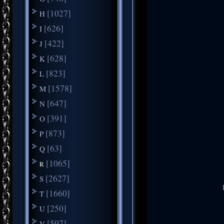
[1027]
H
[626]
I
[422]
J
[628]
K
[823]
L
[1578]
M
[647]
N
[391]
O
[873]
P
[63]
Q
[1065]
R
[2627]
S
[1660]
T
[250]
U
[597]
V