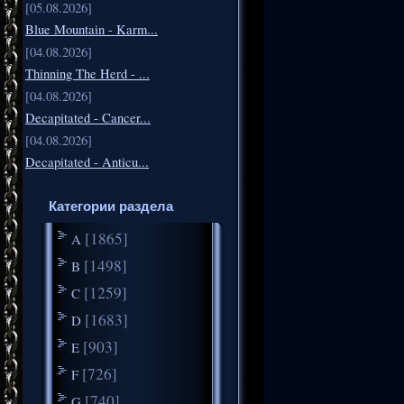
[05.08.2026]
Blue Mountain - Karm...
[04.08.2026]
Thinning The Herd - ...
[04.08.2026]
Decapitated - Cancer...
[04.08.2026]
Decapitated - Anticu...
Категории раздела
[1865]
A
[1498]
B
[1259]
C
[1683]
D
[903]
E
[726]
F
[740]
G