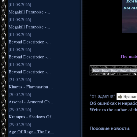
[01.08.2026]
Megakill Paranoise -...
[01.08.2026]
Megakill Paranoise -...
[01.08.2026]
Beyond Description -...
[01.08.2026]
The mate
Beyond Description -...
[01.08.2026]
Beyond Description -...
[31.07.2026]
Khanus - Flammarion ...
[30.07.2026]
*от админа*
Нравит
Arsenal - Armored Ch...
Об ошибках и нераб
Write to the author of t
[29.07.2026]
Krampus - Shadows Of...
[29.07.2026]
Похожие новости
:
Age Of Rage - The Lo...