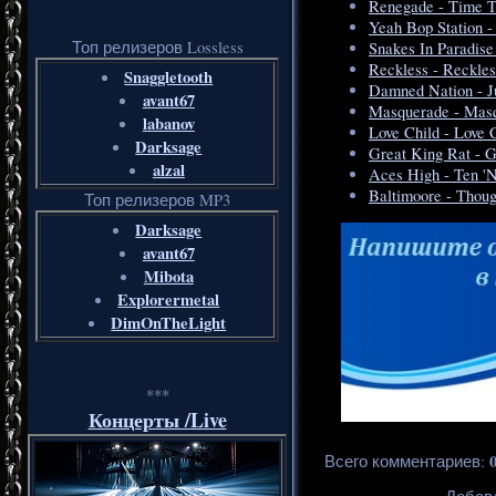
Renegade - Time To
Yeah Bop Station -
Топ релизеров Lossless
Snakes In Paradise
Reckless - Reckles
Snaggletooth
Damned Nation - Ju
avant67
Masquerade - Masq
labanov
Love Child - Love 
Darksage
Great King Rat - G
alzal
Aces High - Ten 'N
Baltimoore - Thoug
Топ релизеров MP3
Darksage
avant67
Mibota
Explorermetal
DimOnTheLight
***
Концерты /Live
Всего комментариев
: