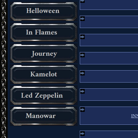
INN
_________