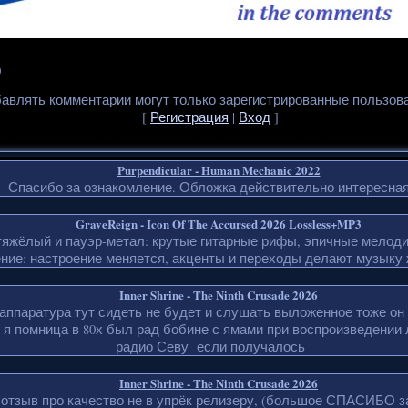
0
авлять комментарии могут только зарегистрированные пользов
[
Регистрация
|
Вход
]
Purpendicular - Human Mechanic 2022
Спасибо за ознакомление. Обложка действительно интересная
GraveReign - Icon Of The Accursed 2026 Lossless+MP3
тяжёлый и пауэр-метал: крутые гитарные рифы, эпичные мелоди
ние: настроение меняется, акценты и переходы делают музыку 
Inner Shrine - The Ninth Crusade 2026
д аппаратура тут сидеть не будет и слушать выложенное тоже он
 я помница в 80х был рад бобине с ямами при воспроизведении
радио Севу если получалось
Inner Shrine - The Ninth Crusade 2026
 отзыв про качество не в упрёк релизеру, (большое СПАСИБО з