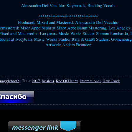
Alessandro Del Vecchio: Keyboards, Backing Vocals
*****************************
Produced, Mixed and Mastered: Alessandro Del Vecchio
emastered: Maor Appelbaum at Maor Appelbaum Mastering, Los Angeles
ixed and Mastered at Ivorytears Music Works Studio, Somma Lombardo, I
ed at at Ivorytears Music Works Studio, Italy & GEM Studios, Gothenbur
Artwork: Anders Fastader
naggletooth
|
Теги
:
2017
,
lossless
,
Kee Of Hearts
,
International
,
Hard Rock