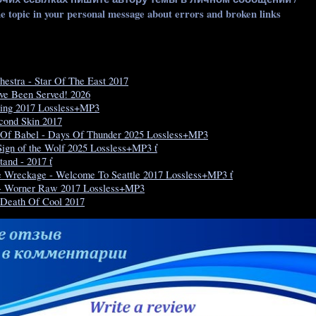
he topic in your personal message about errors and broken links
hestra - Star Of The East 2017
've Been Served! 2026
ing 2017 Lossless+MP3
cond Skin 2017
 Of Babel - Days Of Thunder 2025 Lossless+MP3
 Sign of the Wolf 2025 Lossless+MP3 ť
tand - 2017 ť
 Wreckage - Welcome To Seattle 2017 Lossless+MP3 ť
- Worner Raw 2017 Lossless+MP3
 Death Of Cool 2017