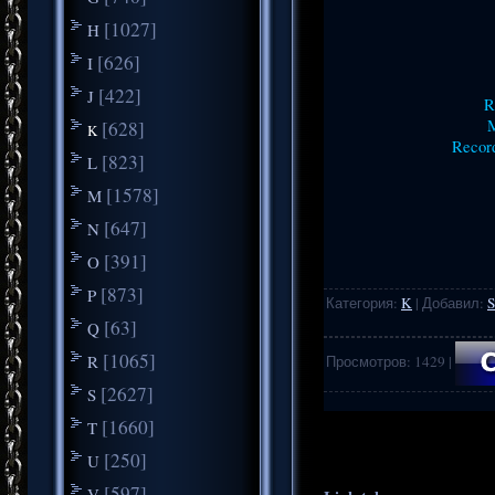
[1027]
H
[626]
I
[422]
J
R
M
[628]
K
Record
[823]
L
[1578]
M
[647]
N
[391]
O
[873]
P
Категория
:
K
|
Добавил
:
S
[63]
Q
[1065]
R
Просмотров
:
1429
|
[2627]
S
.
..
[1660]
T
[250]
U
[597]
V