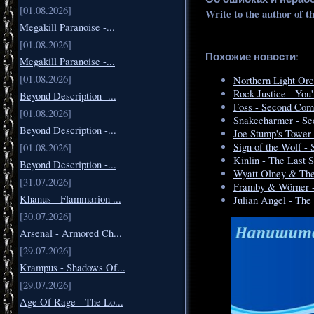
[01.08.2026]
Write to the author of t
Megakill Paranoise -...
[01.08.2026]
Похожие новости
:
Megakill Paranoise -...
[01.08.2026]
Northern Light Orc
Rock Justice - You
Beyond Description -...
Foss - Second Com
[01.08.2026]
Snakecharmer - Se
Beyond Description -...
Joe Stump's Tower
Sign of the Wolf -
[01.08.2026]
Kinlin - The Last S
Beyond Description -...
Wyatt Olney & The
[31.07.2026]
Framby & Wörner 
Khanus - Flammarion ...
Julian Angel - The
[30.07.2026]
Arsenal - Armored Ch...
[29.07.2026]
Krampus - Shadows Of...
[29.07.2026]
Age Of Rage - The Lo...