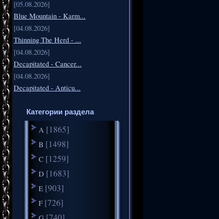
[05.08.2026]
Blue Mountain - Karm...
[04.08.2026]
Thinning The Herd - ...
[04.08.2026]
Decapitated - Cancer...
[04.08.2026]
Decapitated - Anticu...
Категории раздела
[1865]
A
[1498]
B
[1259]
C
[1683]
D
[903]
E
[726]
F
[740]
G