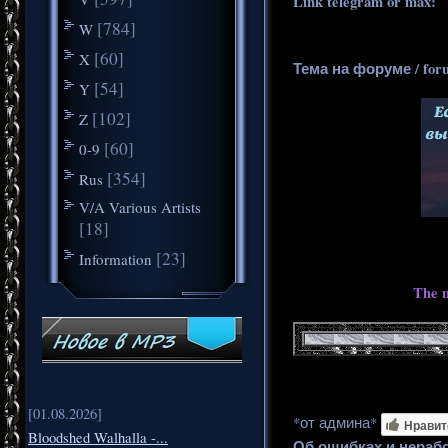
Link telegram or max:
_
[784]
W
[60]
X
Тема на форуме / for
[54]
Y
[102]
Z
[60]
0-9
[354]
Rus
V/A Various Artists
[18]
[23]
Information
The m
[01.08.2026]
*от админа*
Нравит
Bloodshed Walhalla -...
Об ошибках и нераб