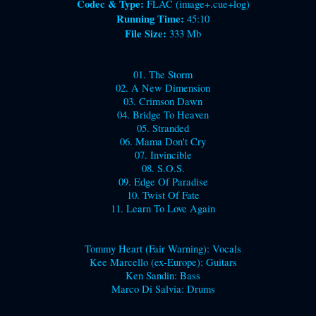
Codec & Type:
FLAC (image+.cue+log)
Running Time:
45:10
File Size:
333 Mb
01. The Storm
02. A New Dimension
03. Crimson Dawn
04. Bridge To Heaven
05. Stranded
06. Mama Don't Cry
07. Invincible
08. S.O.S.
09. Edge Of Paradise
10. Twist Of Fate
11. Learn To Love Again
Tommy Heart (Fair Warning): Vocals
Kee Marcello (ex-Europe): Guitars
Ken Sandin: Bass
Marco Di Salvia: Drums