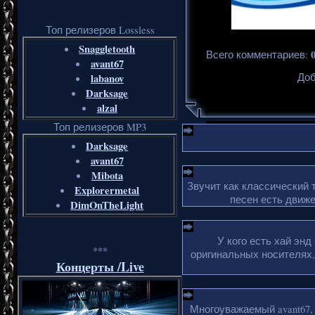
Топ релизеров Lossless
Snaggletooth
Всего комментариев
:
avant67
Доб
labanov
Darksage
alzal
Топ релизеров MP3
Darksage
avant67
Mibota
Звучит как классический 
Explorermetal
песен есть движе
DimOnTheLight
У кого есть хай эн
***
оригинальных носителях,
Концерты /Live
Многоуважаемый avant67,