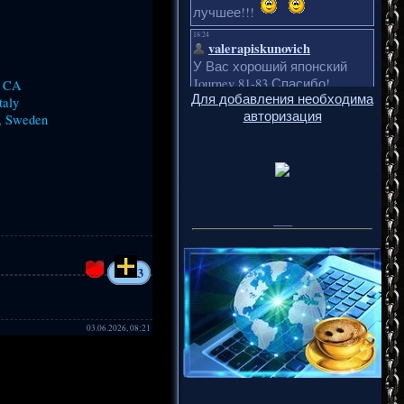
, CA
Для добавления необходима
taly
авторизация
g, Sweden
___
3
03.06.2026, 08:21