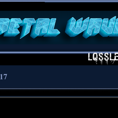
**
017