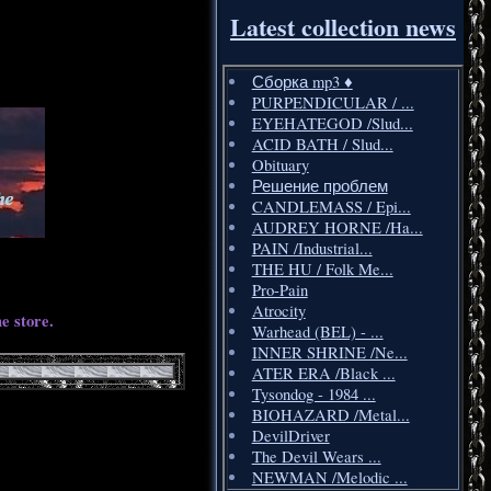
Latest collection news
Сборка mp3 ♦️
PURPENDICULAR / ...
EYEHATEGOD /Slud...
ACID BATH / Slud...
Obituary
Решение проблем
CANDLEMASS / Epi...
AUDREY HORNE /Ha...
PAIN /Industrial...
THE HU / Folk Me...
Pro-Pain
Atrocity
e store.
Warhead (BEL) - ...
INNER SHRINE /Ne...
ATER ERA /Black ...
Tysondog - 1984 ...
BIOHAZARD /Metal...
DevilDriver
The Devil Wears ...
NEWMAN /Melodic ...