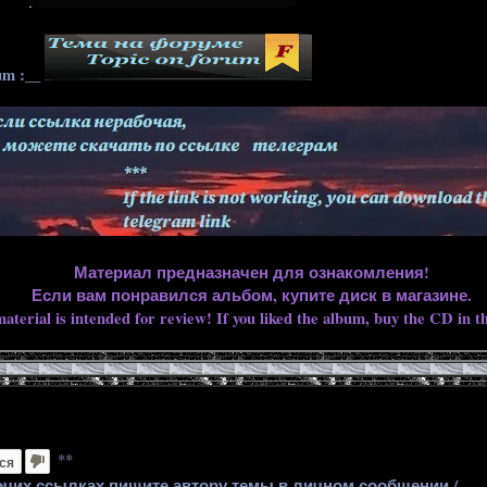
____
um :__
Материал предназначен для ознакомления!
Если вам понравился альбом, купите диск в магазине.
aterial is intended for review! If you liked the album, buy the CD in th
**
ся
очих ссылках пишите автору темы в личном сообщении /